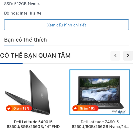
ĐăkLăk.
SSD: 512GB Nvme.
Đồ họa: Intel Iris Xe
Hotline: 0964256379.
Xem cấu hình chi tiết
- Laptop Gia Thụy, chuyên
laptop cũ giá rẻ
tại Bình Thạnh - Hồ
Chí Minh; Buôn Ma Thuột -
ĐăkLăk.
Bạn có thể thích
- B
án linh kiện laptop zin giá lẻ rẻ như sỉ cạnh tranh Khu vực
Buôn Ma Thuột - Hồ Chí Minh và trên toàn quốc.
CÓ THỂ BẠN QUAN TÂM
- Bán
laptop cũ qua sử dụng
nguyên zin giá cạnh tranh, bán uy
tín, chất lượng và dich vụ số 1 BMT - Bình Thạnh, HCM.
Giảm 18%
Giảm 16%
Dell Latitude 5490 i5
Dell Latitude 7490 i5
8350U/8GB/256GB/14" FHD
8250U/8GB/256GB Nvme/14"
FHD