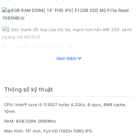
8GB RAM DDR4| 14” FHD IPS| 512GB SSD M2.PCIe Read
1986MB/s!
Sức mạnh đồ hoạ của Iris Xe, mạnh hơn hẳn MX 330, sánh
ngang với MX350!
LED,
Wifi 6,
10h,
Acer TrueHarmony
Xem thêm
Mua tại Gia Thuỵ, tiết kiệm hẳn 3tr5, bảo hành chính hãng
1 năm!
- Trả góp linh hoạt qua ngân hàng.
Thông số kỹ thuật
- Miễn phí trọn đời phần mềm.
- - - - - - - - - - - - -- - - - - - - - - - - - - - - - - - - - - - - -
CPU: Intel® core i5 1135G7 turbo 4.2Ghz, 8 cpus, 8MB cache,
10nm.
LAPTOP GIA THỤY
RAM: 8GB DDR4 2666Mhz.
CS HCM: 64 Trần Thị Nghỉ,p. 7, q. Gò Vấp, Tp. Hồ Chí Minh.
Màn hình: 14" inch, Full HD (1920×1080) IPS.
CS BMT: 24/5 Giải Phóng, p. Tân Thành, Buôn Ma Thuột,