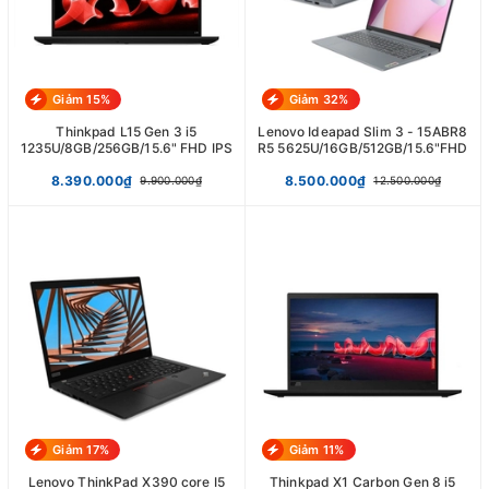
Giảm 15%
Giảm 32%
Thinkpad L15 Gen 3 i5
Lenovo Ideapad Slim 3 - 15ABR8
1235U/8GB/256GB/15.6" FHD IPS
R5 5625U/16GB/512GB/15.6"FHD
8.390.000₫
8.500.000₫
9.900.000₫
12.500.000₫
Giảm 17%
Giảm 11%
Lenovo ThinkPad X390 core I5
Thinkpad X1 Carbon Gen 8 i5