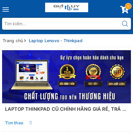
0
Toggle
navigation
Trang chủ
Laptop Lenovo - Thinkpad
LAPTOP THINKPAD CŨ CHÍNH HÃNG GIÁ RẺ, TRẢ GÓP ƯU ĐÃI
Tìm theo