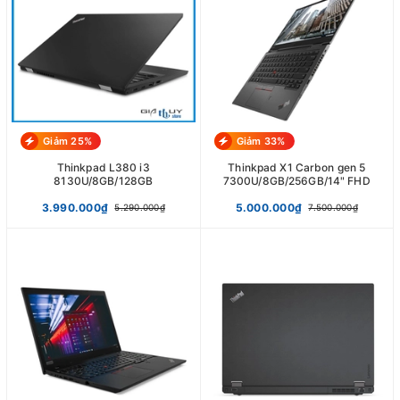
Giảm 25%
Giảm 33%
Thinkpad L380 i3
Thinkpad X1 Carbon gen 5
8130U/8GB/128GB
7300U/8GB/256GB/14" FHD
3.990.000₫
5.000.000₫
5.290.000₫
7.500.000₫