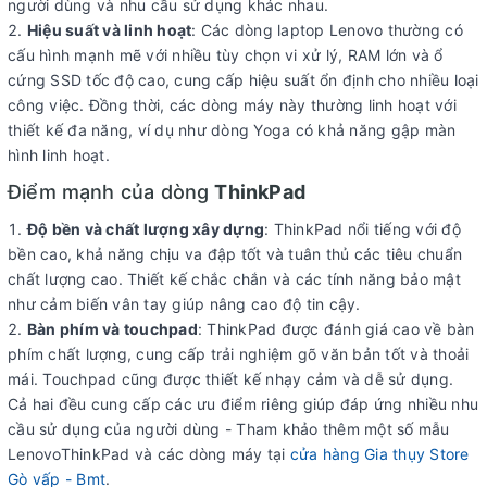
người dùng và nhu cầu sử dụng khác nhau.
Hiệu suất và linh hoạt
: Các dòng laptop Lenovo thường có
cấu hình mạnh mẽ với nhiều tùy chọn vi xử lý, RAM lớn và ổ
cứng SSD tốc độ cao, cung cấp hiệu suất ổn định cho nhiều loại
công việc. Đồng thời, các dòng máy này thường linh hoạt với
thiết kế đa năng, ví dụ như dòng Yoga có khả năng gập màn
hình linh hoạt.
Điểm mạnh của dòng
ThinkPad
Độ bền và chất lượng xây dựng
: ThinkPad nổi tiếng với độ
bền cao, khả năng chịu va đập tốt và tuân thủ các tiêu chuẩn
chất lượng cao. Thiết kế chắc chắn và các tính năng bảo mật
như cảm biến vân tay giúp nâng cao độ tin cậy.
Bàn phím và touchpad
: ThinkPad được đánh giá cao về bàn
phím chất lượng, cung cấp trải nghiệm gõ văn bản tốt và thoải
mái. Touchpad cũng được thiết kế nhạy cảm và dễ sử dụng.
Cả hai đều cung cấp các ưu điểm riêng giúp đáp ứng nhiều nhu
cầu sử dụng của người dùng - Tham khảo thêm một số mẫu
LenovoThinkPad và các dòng máy tại
cửa hàng Gia thụy Store
Gò vấp - Bmt
.