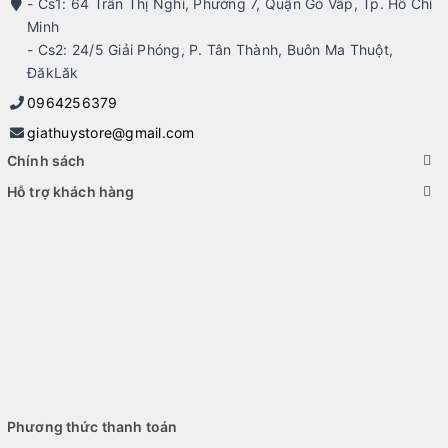
- Cs1: 64 Trần Thị Nghỉ, Phường 7, Quận Gò Vấp, Tp. Hồ Chí
Minh
- Cs2: 24/5 Giải Phóng, P. Tân Thành, Buôn Ma Thuột,
ĐăkLăk
0964256379
giathuystore@gmail.com
Chính sách
Hỗ trợ khách hàng
Phương thức thanh toán