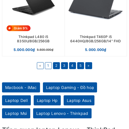
Giảm 9%
Thinkpad L480 i5
Thinkpad T460P i5
8350U/8GB/256GB
6440HQ/8GB/256GB/14" FHD
5.000.000₫
5.000.000₫
5.500.000₫
«
1
2
3
4
5
»
Macbook - iMac
Laptop Gaming - Đồ hoạ
Laptop Dell
Laptop Hp
Laptop Asus
Laptop Msi
Laptop Lenovo - Thinkpad