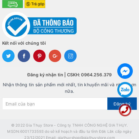
Kết nối với chúng tôi
Đăng ký nhận tin | CSKH: 0964.256.379
Nhận thông tin sản phẩm mới nhất, tin khuyến mãi và nhiều hơn
nữa.
Đăng ký
© 2022
Gia Thụy Store - Công ty TNHH CÔNG NGHỆ GIA THỤY.
MSDN:6001733593 do sở kế hoạch và đầu tư tỉnh Đăk Lăk cấp ngày
23/12/2021 Email: giathuyshop@giathuystore.com