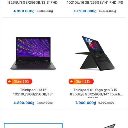
8265U/8GB/256GB/13.3''FHD
10210U/16GB/256GB/14" FHD IPS
4.950.000₫
10.200.000₫
5.990.000₫
11.500.000₫
Giảm 30%
Giảm 21%
Thinkpad L13 i5
Thinkpad X1 Yoga gen 3 i5
10210U/8GB/256GB/13"
8350U/8GB/256GB/14" Touch
360/Pen
4.890.000₫
7.900.000₫
7.000.000₫
9.990.000₫