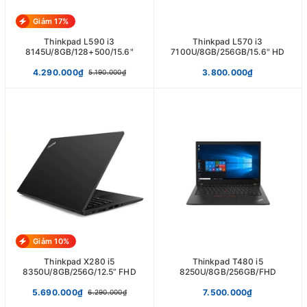
Giảm 17%
Thinkpad L590 i3
Thinkpad L570 i3
8145U/8GB/128+500/15.6"
7100U/8GB/256GB/15.6" HD
4.290.000₫
3.800.000₫
5.190.000₫
Giảm 10%
Thinkpad X280 i5
Thinkpad T480 i5
8350U/8GB/256G/12.5” FHD
8250U/8GB/256GB/FHD
5.690.000₫
7.500.000₫
6.290.000₫