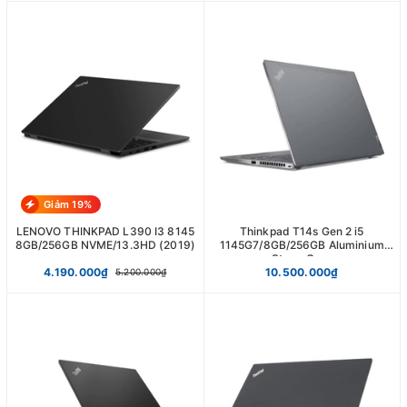
Giảm 19%
LENOVO THINKPAD L390 I3 8145
Thinkpad T14s Gen 2 i5
8GB/256GB NVME/13.3HD (2019)
1145G7/8GB/256GB Aluminium
Storm Grey
4.190.000₫
10.500.000₫
5.200.000₫