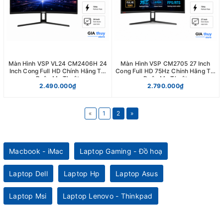
Màn Hình VSP VL24 CM2406H 24
Màn Hình VSP CM2705 27 Inch
Inch Cong Full HD Chính Hãng Tại
Cong Full HD 75Hz Chính Hãng Tại
Buôn Ma Thuột
Buôn Ma Thuột
2.490.000₫
2.790.000₫
«
1
2
»
Macbook - iMac
Laptop Gaming - Đồ hoạ
Laptop Dell
Laptop Hp
Laptop Asus
Laptop Msi
Laptop Lenovo - Thinkpad