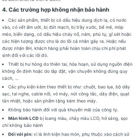
4. Các trường hợp không nhận bảo hành
Các sản phẩm, thiết bị có dấu hiệu dung dịch lạ, có nước
vào, có vết ẩm ướt, bị đứt mạch, bị trầy xước, bể mẻ, móp
méo, biến dạng, có dấu hiệu cháy nổ, nám, phù tụ, gỉ sét hoặc
các hiện tượng được cho là do lỗi cá nhân gây ra. Hoặc nếu
được nhận BH, khách hàng phải hoàn toàn chịu chi phí phát
sinh đối với các lỗi đó.
Thiết bị hư hỏng do thiên tai, hỏa hoạn, sử dụng nguồn điện
không ổn định hoặc do lắp đặt, vận chuyển không đúng quy
cách, …
Các phụ kiện kèm theo thiết bị như: chuột, bao lụa, bộ dây
sạc, tai nghe, cable nối, vỏ máy, nút công tắc, dây điện, quạt
tản nhiệt, hoặc sản phẩm tặng kèm theo máy.
Không bảo hành đối với quà khuyến mãi của công ty.
Màn hình LCD
bị loang màu, chảy màu LCD, hở sáng, sọc
chỉ không bảo hành
Đối với pin:
vì là linh kiện hao mòn, phụ thuộc vào cách sử