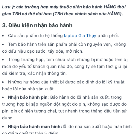
Lưu ý: các trường hợp máy thuộc diện bảo hành HÃNG thời
gian TBH có thể dài hơn (TBH theo chính sách của HÃNG).
3. Điều kiện nhận bảo hành
Các sản phẩm do hệ thống
laptop Gia Thụy
phân phối.
Tem bảo hành trên sản phẩm phải còn nguyên vẹn, không
có dấu hiệu cạo sước, tẩy xóa, mờ rách.
Trong trường hợp, tem chưa rách nhưng bị mờ hoặc tem bị
rách do yếu tố khách quan nào đó, công ty sẽ tạm thời giữ lại
để kiểm tra, xác nhận thông tin.
Những hư hỏng của thiết bị được xác định do lỗi kỹ thuật
hoặc lỗi của nhà sản xuất.
Nhận bảo hành pin
: Bảo hành do lỗi nhà sản xuất, trong
trường hợp bị sập nguồn đột ngột do pin, không sạc được do
pin; pin có hiện tượng chai, tụt nhanh trong tháng đầu tiên sử
dụng.
Nhận bảo hành màn hình:
lỗi do nhà sản xuất hoặc màn hình
có
điểm chết từ trên 5 điểm.