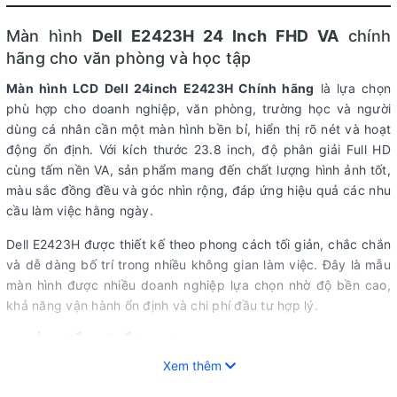
Màn hình
Dell E2423H 24 Inch FHD VA
chính
hãng cho văn phòng và học tập
Màn hình LCD Dell 24inch E2423H Chính hãng
là lựa chọn
phù hợp cho doanh nghiệp, văn phòng, trường học và người
dùng cá nhân cần một màn hình bền bỉ, hiển thị rõ nét và hoạt
động ổn định. Với kích thước 23.8 inch, độ phân giải Full HD
cùng tấm nền VA, sản phẩm mang đến chất lượng hình ảnh tốt,
màu sắc đồng đều và góc nhìn rộng, đáp ứng hiệu quả các nhu
cầu làm việc hằng ngày.
Dell E2423H được thiết kế theo phong cách tối giản, chắc chắn
và dễ dàng bố trí trong nhiều không gian làm việc. Đây là mẫu
màn hình được nhiều doanh nghiệp lựa chọn nhờ độ bền cao,
khả năng vận hành ổn định và chi phí đầu tư hợp lý.
=== ẢNH TỔNG THỂ DELL E2423H ===
Xem thêm
Hiển thị Full HD sắc nét với tấm nền VA