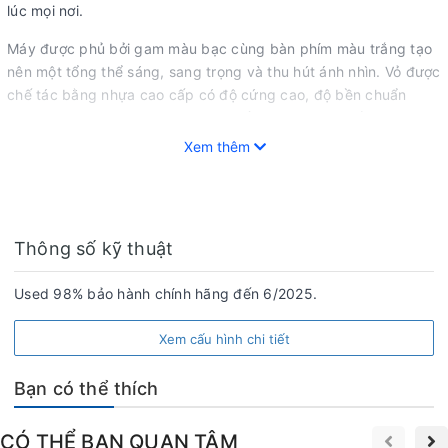
lúc mọi nơi.
Máy được phủ bởi gam màu bạc cùng bàn phím màu trắng tạo
nên một tổng thể sáng, sang trọng và thu hút ánh nhìn. Vỏ được
chế tác bằng nhựa cao cấp có độ cứng cao, độ bền chuẩn
quân đội
MIL STD 810H
cùng các bề mặt gia công tỉ mĩ giúp
bạn yên tâm khi làm việc.
Xem thêm
Thông số kỹ thuật
Used 98% bảo hành chính hãng đến 6/2025.
Xem cấu hình chi tiết
Bạn có thể thích
CÓ THỂ BẠN QUAN TÂM