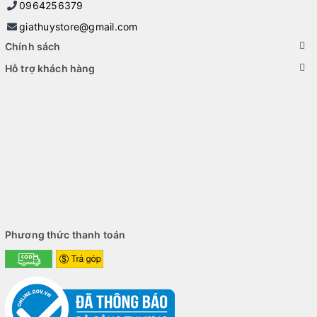
0964256379
giathuystore@gmail.com
Chính sách
Hỗ trợ khách hàng
Cấu hình và hiệu năng
Asus Vivobook Go 15 E1504FA được trang bị bộ vi xử lý AMD
Ryzen™ 5 7520U thế hệ 7000 series, máy có tốc độ Turbo
Boost 4.3 GHz giúp xử lý nhanh và hiệu năng mạnh mẽ. Card
đồ họa tích hợp AMD Radeon Graphics cũng cho phép mình
xem và chỉnh sửa hình ảnh, video và đồ họa ở mức cơ bản.
Phương thức thanh toán