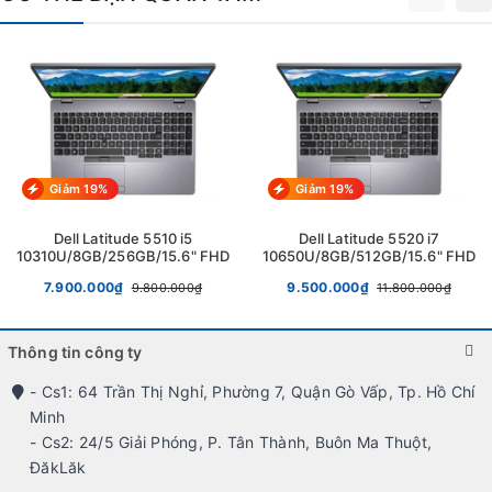
Màn hình 15.6 inches Full HD đi kèm với độ phân giải 1920 x
1080 pixels sẽ tạo ra những góc nhìn rộng nhất và tạo nên màu
sắc ấn tượng, sống động thu hút mọi ánh nhìn. Màn hình còn có
tính năng Anti-glare giúp giảm độ chói và phản chiếu, mang
đến trải nghiệm tuyệt vời với môi trường sáng cao. Độ sáng 250
Giảm 19%
Giảm 19%
nits cung cấp độ tương phản tốt và hiển thị rõ nét, giúp nâng
cao trải nghiệm người dùng.
Dell Latitude 5510 i5
Dell Latitude 5520 i7
10310U/8GB/256GB/15.6" FHD
10650U/8GB/512GB/15.6" FHD
7.900.000₫
9.500.000₫
9.800.000₫
11.800.000₫
Thông tin công ty
- Cs1: 64 Trần Thị Nghỉ, Phường 7, Quận Gò Vấp, Tp. Hồ Chí
Minh
- Cs2: 24/5 Giải Phóng, P. Tân Thành, Buôn Ma Thuột,
ĐăkLăk