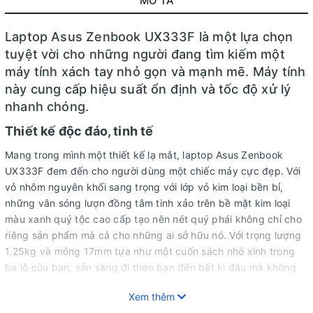
MÔ TẢ
Laptop Asus Zenbook UX333F là một lựa chọn
tuyệt vời cho những người đang tìm kiếm một
máy tính xách tay nhỏ gọn và mạnh mẽ. Máy tính
này cung cấp hiệu suất ổn định và tốc độ xử lý
nhanh chóng.
Thiết kế độc đáo, tinh tế
Mang trong mình một thiết kế lạ mắt, laptop Asus Zenbook
UX333F đem đến cho người dùng một chiếc máy cực đẹp. Với
vỏ nhôm nguyên khối sang trọng với lớp vỏ kim loại bền bỉ,
những vân sóng lượn đồng tâm tinh xảo trên bề mặt kim loại
màu xanh quý tộc cao cấp tạo nên nét quý phái không chỉ cho
riêng sản phẩm mà cả cho những ai sở hữu nó. Với trọng lượng
1,25kg và mỏng 17mm tựa như một cuốn sách nhỏ xinh trong
ba lô của bạn, sẵn sàng đi theo bạn đến bất kì đâu mà không
cảm thấy mệt mỏi.
Xem thêm
Màn hình sắc nét