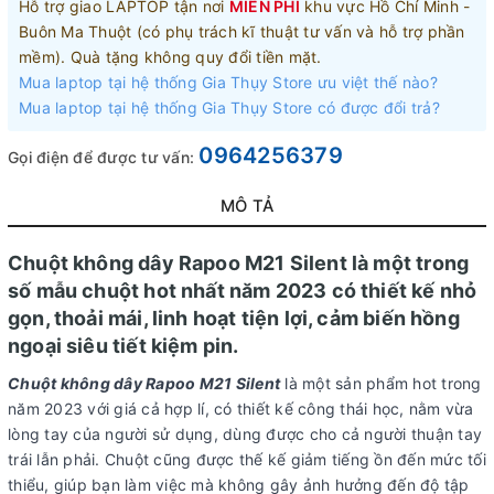
Hỗ trợ giao LAPTOP tận nơi
MIỄN PHÍ
khu vực Hồ Chí Minh -
Buôn Ma Thuột (có phụ trách kĩ thuật tư vấn và hỗ trợ phần
mềm). Quà tặng không quy đổi tiền mặt.
Mua laptop tại hệ thống Gia Thụy Store ưu việt thế nào?
Mua laptop tại hệ thống Gia Thụy Store có được đổi trả?
0964256379
Gọi điện để được tư vấn:
MÔ TẢ
Chuột không dây Rapoo M21 Silent là một trong
số mẫu chuột hot nhất năm 2023 có thiết kế nhỏ
gọn, thoải mái, linh hoạt tiện lợi, cảm biến hồng
ngoại siêu tiết kiệm pin.
Chuột không dây Rapoo M21 Silent
là một sản phẩm hot trong
năm 2023 với giá cả hợp lí, có thiết kế công thái học, nằm vừa
lòng tay của người sử dụng, dùng được cho cả người thuận tay
trái lẫn phải. Chuột cũng được thế kế giảm tiếng ồn đến mức tối
thiểu, giúp bạn làm việc mà không gây ảnh hưởng đến độ tập