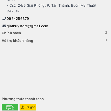
Buôn Ma Thuột - Hồ Chí Minh và trên toàn quốc.
- Cs2: 24/5 Giải Phóng, P. Tân Thành, Buôn Ma Thuột,
ĐăkLăk
- Bán
laptop cũ qua sử dụng
nguyên zin giá cạnh tranh, bán uy
0964256379
tín, chất lượng và dich vụ số 1 BMT - Gò Vấp, HCM.
giathuystore@gmail.com
Chính sách
Hỗ trợ khách hàng
Phương thức thanh toán