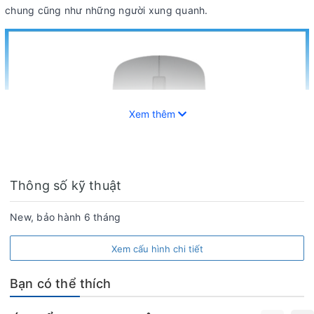
chung cũng như những người xung quanh.
Xem thêm
Thông số kỹ thuật
New, bảo hành 6 tháng
Xem cấu hình chi tiết
Được trang bị cảm biết quang hồng ngoại siêu tiết kiệm,
chuột
Bạn có thể thích
không dây Rapoo M21
có độ phân giải quang học là 1000 DPI,
khoảng cách kết nối không dây xa lên đến 10 m với USB