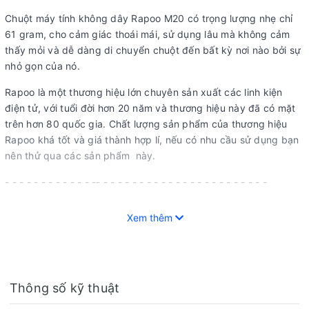
Chuột máy tính không dây Rapoo M20 có trọng lượng nhẹ chỉ
61 gram, cho cảm giác thoái mái, sử dụng lâu mà không cảm
thấy mỏi và dễ dàng di chuyển chuột đến bất kỳ nơi nào bởi sự
nhỏ gọn của nó.
Rapoo là một thương hiệu lớn chuyên sản xuất các linh kiện
điện tử, với tuổi đời hơn 20 năm và thương hiệu này đã có mặt
trên hơn 80 quốc gia. Chất lượng sản phẩm của thương hiệu
Rapoo khá tốt và giá thành hợp lí, nếu có nhu cầu sử dụng bạn
nên thử qua các sản phẩm này.
- - - - - - - - - - - - -- - - - - - - - - - - - - - - - - - - - - - - -
Gia Thụy Store
Xem thêm
CS HCM: 64 Trần Thị Nghỉ,p. 7, q. Gò Vấp, Tp. Hồ Chí Minh.
CS BMT: 24/5 Giải Phóng, p. Tân Thành, Buôn Ma Thuột,
ĐăkLăk.
Thông số kỹ thuật
Hotline: 0964256379.