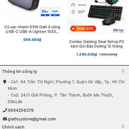
Củ sạc nhanh 65W GaN 3 cổng
Giảm 35%
USB-C USB-A Ugreen 10334
chính hãng
599.000₫
Combo Gaming Gear Setup PC
kèm Gói Bảo Dưỡng 12 tháng
1.290.000₫
1.990.000₫
Thông tin công ty
- Cs1: 64 Trần Thị Nghỉ, Phường 7, Quận Gò Vấp, Tp. Hồ Chí
Minh
- Cs2: 24/5 Giải Phóng, P. Tân Thành, Buôn Ma Thuột,
ĐăkLăk
0964256379
giathuystore@gmail.com
Chính sách