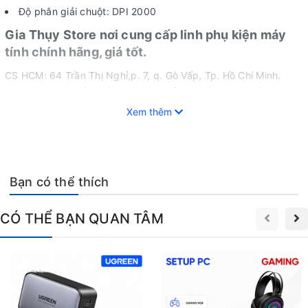
Độ phân giải chuột: DPI 2000
Gia Thụy Store nơi cung cấp linh phụ kiện máy
tính chính hãng, giá tốt.
CS HCM: 64 Trần Thị Nghỉ,p. 7, q. Gò Vấp, Tp. Hồ Chí Minh.
CS BMT: 24/5 Giải Phóng, p. Tân Thành, Buôn Ma Thuột,
ĐăkLăk.
Xem thêm
Hotline: 0964256379.
Bạn có thể thích
CÓ THỂ BẠN QUAN TÂM