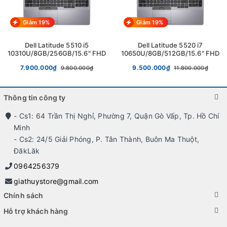
Hotline: 0964256379.
Giảm 19%
Giảm 19%
Dell Latitude 5510 i5
Dell Latitude 5520 i7
10310U/8GB/256GB/15.6" FHD
10650U/8GB/512GB/15.6" FHD
7.900.000₫
9.500.000₫
9.800.000₫
11.800.000₫
Thông tin công ty
- Cs1: 64 Trần Thị Nghỉ, Phường 7, Quận Gò Vấp, Tp. Hồ Chí
Minh
- Cs2: 24/5 Giải Phóng, P. Tân Thành, Buôn Ma Thuột,
ĐăkLăk
0964256379
giathuystore@gmail.com
Chính sách
Hỗ trợ khách hàng