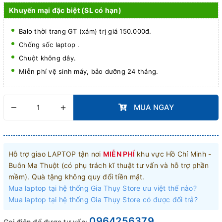
Khuyến mại đặc biệt (SL có hạn)
Balo thời trang GT (xám) trị giá 150.000đ.
Chống sốc laptop .
Chuột không dây.
Miễn phí vệ sinh máy, bảo dưỡng 24 tháng.
–
+
MUA NGAY
Hỗ trợ giao LAPTOP tận nơi
MIỄN PHÍ
khu vực Hồ Chí Minh -
Buôn Ma Thuột (có phụ trách kĩ thuật tư vấn và hỗ trợ phần
mềm). Quà tặng không quy đổi tiền mặt.
Mua laptop tại hệ thống Gia Thụy Store ưu việt thế nào?
Mua laptop tại hệ thống Gia Thụy Store có được đổi trả?
0964256379
Gọi điện để được tư vấn: