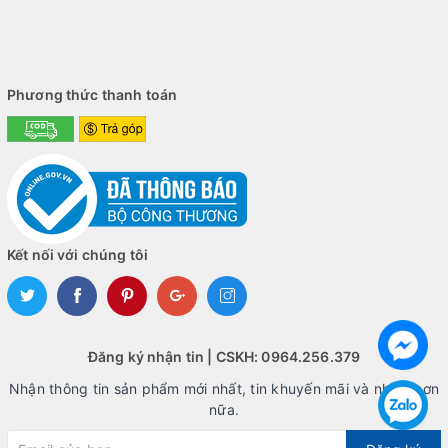
Màn hình của
Dell Vostro 5471
là một điểm nổi bật, cung cấp
trải nghiệm hiển thị tốt cho người dùng. Máy tính này được
trang bị màn hình với độ phân giải cao, tạo ra hình ảnh chân
thực và sắc nét.
Phương thức thanh toán
Kích thước màn hình lớn giúp tối ưu hóa không gian làm việc và
giải trí. Chất lượng hiển thị của màn hình đảm bảo màu sắc
chính xác và độ sáng đủ để sử dụng trong nhiều điều kiện ánh
sáng khác nhau. Điều này càng làm cho chiếc máy trở thành
một lựa chọn tốt cho công việc đòi hỏi chất lượng hình ảnh cao
và giải trí đa phương tiện.
Kết nối với chúng tôi
Đăng ký nhận tin | CSKH: 0964.256.379
Nhận thông tin sản phẩm mới nhất, tin khuyến mãi và nhiều hơn
nữa.