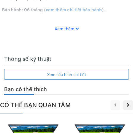
Bảo hành: 06 tháng (
xem thêm chi tiết bảo hành
).
CS HCM: 64 Trần Thị Nghỉ,p. 7, q. Gò Vấp, Tp. Hồ Chí Minh.
CS BMT: 24/5 Giải Phóng, p. Tân Thành, Buôn Ma Thuột,
Xem thêm
ĐăkLăk.
Hotline: 0964256379.
Thông số kỹ thuật
Xem cấu hình chi tiết
Bạn có thể thích
CÓ THỂ BẠN QUAN TÂM