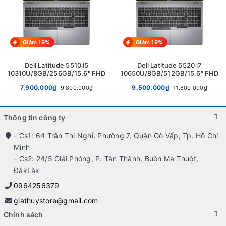
Giảm 19%
Giảm 19%
Dell Latitude 5510 i5
Dell Latitude 5520 i7
10310U/8GB/256GB/15.6" FHD
10650U/8GB/512GB/15.6" FHD
7.900.000₫
9.500.000₫
9.800.000₫
11.800.000₫
Thông tin công ty
- Cs1: 64 Trần Thị Nghỉ, Phường 7, Quận Gò Vấp, Tp. Hồ Chí
Minh
- Cs2: 24/5 Giải Phóng, P. Tân Thành, Buôn Ma Thuột,
ĐăkLăk
0964256379
giathuystore@gmail.com
Chính sách