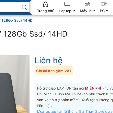
Trang chủ
Laptop
Máy in
PC
/ 128Gb Ssd/ 14HD
/ 128Gb Ssd/ 14HD
Liên hệ
Giá đã bao gồm VAT
Hỗ trợ giao LAPTOP tận nơi
MIỄN PHÍ
khu v
Chí Minh - Buôn Ma Thuột (có phụ trách kĩ t
vấn và hỗ trợ phần mềm). Quà tặng không q
tiền mặt.
Mua laptop tại hệ thống Gia Thụy Store ưu v