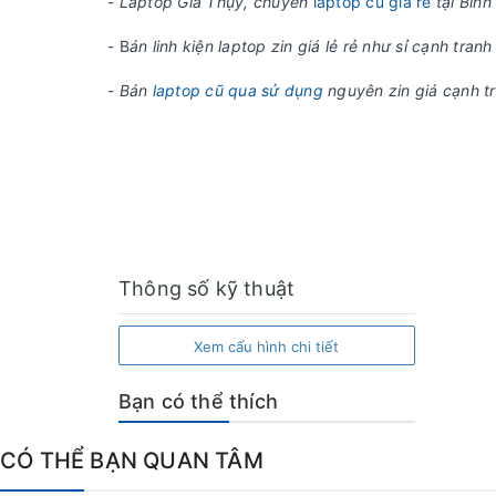
- Laptop Gia Thụy, chuyên
laptop cũ giá rẻ
tại Bìn
- B
án linh kiện laptop zin giá lẻ rẻ như sỉ cạnh tr
- Bán
laptop cũ qua sử dụng
nguyên zin giá cạnh tr
Thông số kỹ thuật
Xem cấu hình chi tiết
Bạn có thể thích
CÓ THỂ BẠN QUAN TÂM