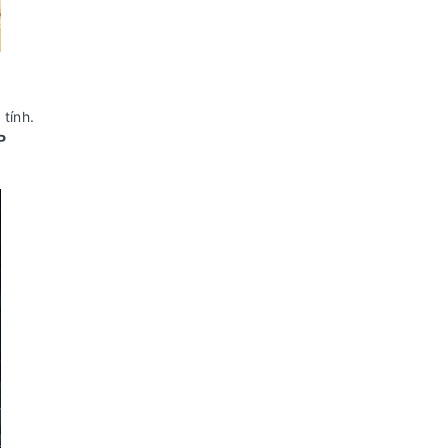
tính.
P