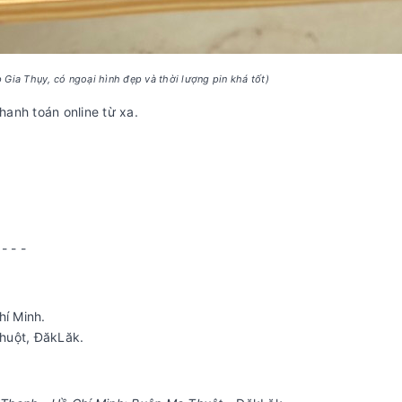
ia Thụy, có ngoại hình đẹp và thời lượng pin khá tốt)
hanh toán online từ xa.
 - - -
hí Minh.
huột, ĐăkLăk.