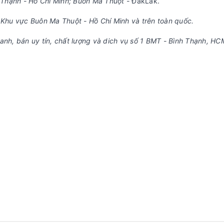
h Thạnh - Hồ Chí Minh; Buôn Ma Thuột -
ĐăkLăk.
anh Khu vực Buôn Ma Thuột - Hồ Chí Minh và trên toàn quốc.
anh, bán uy tín, chất lượng và dich vụ số 1 BMT - Bình Thạnh, HC