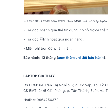
(HP 640 G2 i5 6300 8Gb/ 128Gb Ssd/ 14HD phân phối tại laptop G
- Trả góp nhanh qua thẻ tín dụng, có hỗ trợ cà thẻ t
- Trả góp linh hoạt qua ngân hàng.
- Miễn phí trọn đời phần mềm.
Bảo hành: 12 tháng (
xem thêm chi tiết bảo hành
).
- - - - - - - - - - - - -- - - - - - - - - - - - - - - - - - - - -
LAPTOP GIA THỤY
CS HCM: 64 Trần Thị Nghỉ,p. 7, q. Gò Vấp, Tp. Hồ C
CS BMT: 24/5 Giải Phóng, p. Tân Thành, Buôn Ma T
Hotline: 0964256379.