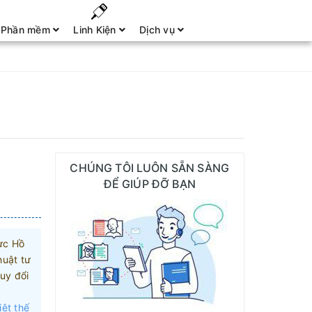
Phần mềm
Linh Kiện
Dịch vụ
CHÚNG TÔI LUÔN SẴN SÀNG
ĐỂ GIÚP ĐỠ BẠN
ực Hồ
huật tư
uy đổi
iệt thế