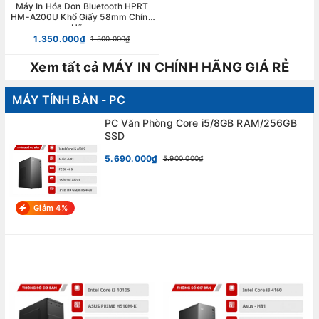
Máy In Hóa Đơn Bluetooth HPRT
HM-A200U Khổ Giấy 58mm Chính
Hãng
1.350.000₫
1.500.000₫
Xem tất cả MÁY IN CHÍNH HÃNG GIÁ RẺ
MÁY TÍNH BÀN - PC
PC Văn Phòng Core i5/8GB RAM/256GB
SSD
5.690.000₫
5.900.000₫
Giảm 4%