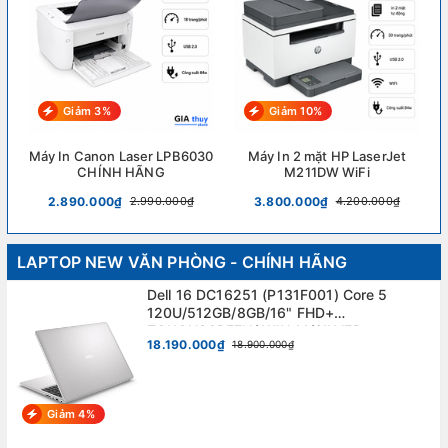
Giảm 3%
Giảm 10%
Máy In Canon Laser LPB6030
Máy In 2 mặt HP LaserJet
CHÍNH HÃNG
M211DW WiFi
2.890.000₫
3.800.000₫
2.990.000₫
4.200.000₫
LAPTOP NEW VĂN PHÒNG - CHÍNH HÃNG
Dell 16 DC16251 (P131F001) Core 5
120U/512GB/8GB/16" FHD+
TOUCHSCREEN/ WIN 11/SILVER.
18.190.000₫
18.900.000₫
Giảm 4%