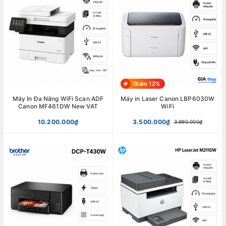
Giảm 12%
Máy In Đa Năng WiFi Scan ADF
Máy in Laser Canon LBP6030W
Canon MF461DW New VAT
WiFi
10.200.000₫
3.500.000₫
3.990.000₫