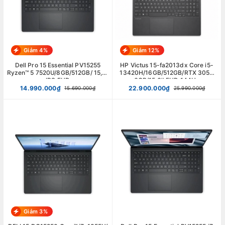
Giảm 4%
Giảm 12%
Dell Pro 15 Essential PV15255
HP Victus 15-fa2013dx Core i5-
Ryzen™ 5 7520U/8GB/512GB/ 15,6"
13420H/16GB/512GB/RTX 3050
IPS FHD
6GB/15.6'' FHD 144Hz
14.990.000₫
22.900.000₫
15.690.000₫
25.990.000₫
Giảm 3%