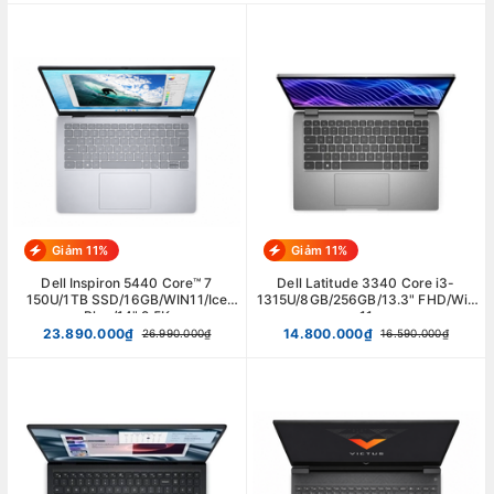
Giảm 11%
Giảm 11%
Dell Inspiron 5440 Core™ 7
Dell Latitude 3340 Core i3-
150U/1TB SSD/16GB/WIN11/Ice
1315U/8GB/256GB/13.3" FHD/Win
Blue/14" 2.5K
11
23.890.000₫
14.800.000₫
26.990.000₫
16.590.000₫