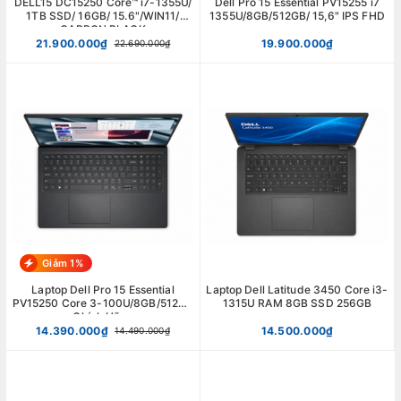
DELL15 DC15250 Core™ i7-1355U/
Dell Pro 15 Essential PV15255 i7
1TB SSD/ 16GB/ 15.6"/WIN11/
1355U/8GB/512GB/ 15,6" IPS FHD
CARBON BLACK
21.900.000₫
19.900.000₫
22.690.000₫
Giảm 1%
Laptop Dell Pro 15 Essential
Laptop Dell Latitude 3450 Core i3-
PV15250 Core 3-100U/8GB/512GB
1315U RAM 8GB SSD 256GB
Chính Hãng
14.390.000₫
14.500.000₫
14.490.000₫