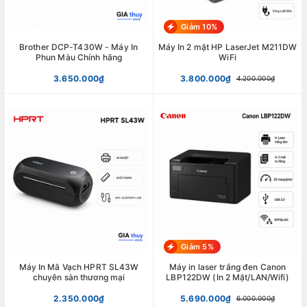
Giảm 10%
Brother DCP-T430W - Máy In
Máy In 2 mặt HP LaserJet M211DW
Phun Màu Chính hãng
WiFi
3.650.000₫
3.800.000₫
4.200.000₫
Giảm 5%
Máy In Mã Vạch HPRT SL43W
Máy in laser trắng đen Canon
chuyên sàn thương mại
LBP122DW (In 2 Mặt/LAN/Wifi)
2.350.000₫
5.690.000₫
6.000.000₫