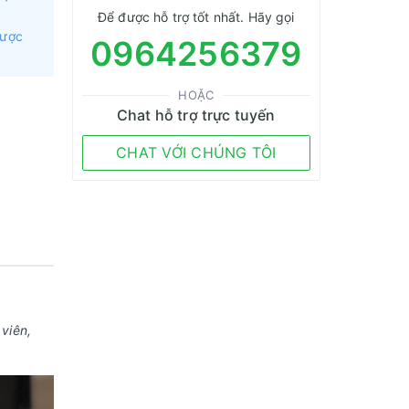
Để được hỗ trợ tốt nhất. Hãy gọi
được
0964256379
HOẶC
Chat hỗ trợ trực tuyến
CHAT VỚI CHÚNG TÔI
viên,