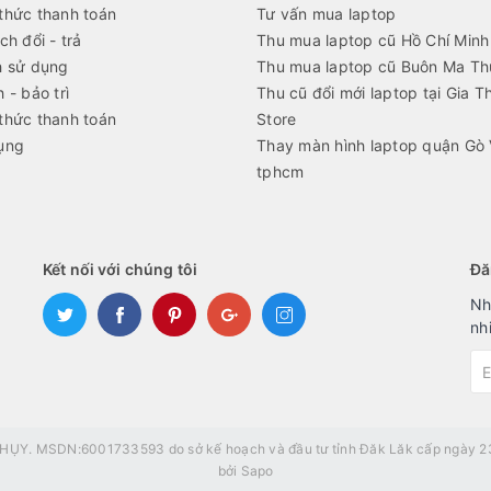
thức thanh toán
Tư vấn mua laptop
ch đổi - trả
Thu mua laptop cũ Hồ Chí Minh
h sử dụng
Thu mua laptop cũ Buôn Ma Th
 - bảo trì
Thu cũ đổi mới laptop tại Gia T
thức thanh toán
Store
ụng
Thay màn hình laptop quận Gò
tphcm
Kết nối với chúng tôi
Đă
Nh
nh
ỤY. MSDN:6001733593 do sở kế hoạch và đầu tư tỉnh Đăk Lăk cấp ngày 23
bởi
Sapo