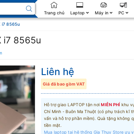
Trang chủ
Laptop
Máy in
PC
X i7 8565u
X i7 8565u
m
Liên hệ
Giá đã bao gồm VAT
Hỗ trợ giao LAPTOP tận nơi
MIỄN PHÍ
khu v
Chí Minh - Buôn Ma Thuột (có phụ trách kĩ t
vấn và hỗ trợ phần mềm). Quà tặng không q
tiền mặt.
Mua laptop tại hệ thống Gia Thụy Store ưu v