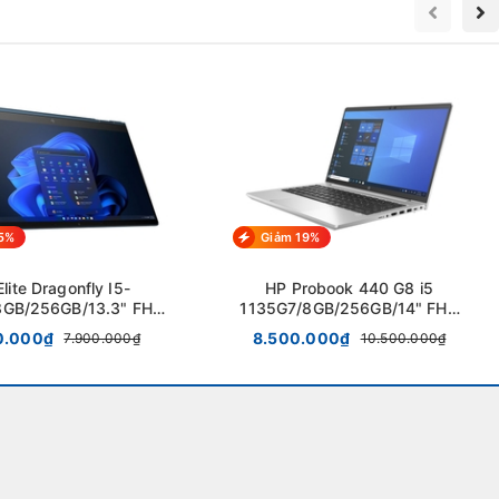
5%
Giảm 19%
lite Dragonfly I5-
HP Probook 440 G8 i5
GB/256GB/13.3" FHD
1135G7/8GB/256GB/14" FHD
Touch 360
IPS Nhôm
0.000₫
8.500.000₫
7.900.000₫
10.500.000₫