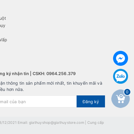
uột
hụy
 Vấp
ng ký nhận tin | CSKH: 0964.256.379
ận thông tin sản phẩm mới nhất, tin khuyến mãi và
iều hơn nữa.
0
Đăng ký
/12/2021 Email: giathuyshop@giathuystore.com
|
Cung cấp