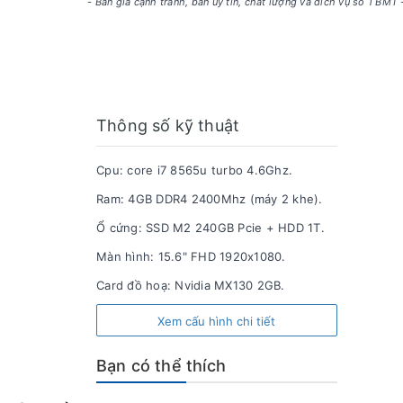
- Bán giá cạnh tranh, bán uy tín, chất lượng và dich vụ số 1 BMT
Thông số kỹ thuật
Cpu: core i7 8565u turbo 4.6Ghz.
Ram: 4GB DDR4 2400Mhz (máy 2 khe).
Ổ cứng: SSD M2 240GB Pcie + HDD 1T.
Màn hình: 15.6" FHD 1920x1080.
Card đồ hoạ: Nvidia MX130 2GB.
Xem cấu hình chi tiết
Bạn có thể thích