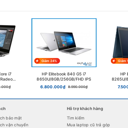
Giảm 24%
Giảm 
ore i7
HP Elitebook 840 G5 i7
HP E
/Radeon
8650U/8GB/256GB/FHD IPS
8265U/8
4" FHD
6.800.000₫
7.50
0.000₫
8.990.000₫
ách
Hỗ trợ khách hàng
ách bảo mật
Tìm kiếm
ách vận chuyển
Mua laptop cũ trả góp