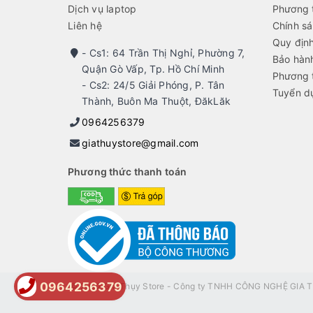
Dịch vụ laptop
Phương 
Liên hệ
Chính sá
Quy địn
- Cs1: 64 Trần Thị Nghỉ, Phường 7,
Bảo hành
Quận Gò Vấp, Tp. Hồ Chí Minh
Phương 
- Cs2: 24/5 Giải Phóng, P. Tân
Tuyển d
Thành, Buôn Ma Thuột, ĐăkLăk
0964256379
giathuystore@gmail.com
Phương thức thanh toán
0964256379
© 2022
Gia Thụy Store - Công ty TNHH CÔNG NGHỆ GIA TH