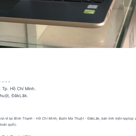
- - - -
 Tp. Hồ Chí Minh.
huột, ĐăkLăk.
iá rẻ tại Bình Thạnh - Hồ Chí Minh; Buôn Ma Thuột -
ĐăkLăk;
bán linh kiện laptop z
toàn quốc.