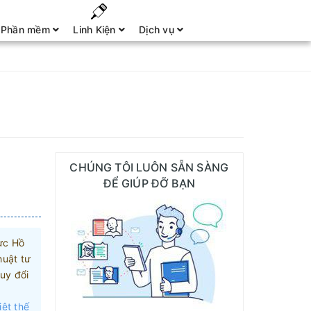
Phần mềm
Linh Kiện
Dịch vụ
CHÚNG TÔI LUÔN SẴN SÀNG
ĐỂ GIÚP ĐỠ BẠN
ực Hồ
huật tư
uy đổi
iệt thế