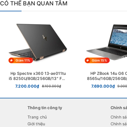
CÓ THỂ BẠN QUAN TÂM
Giảm 11%
Giảm 15%
Hp Spectre x360 13-ae011tu
HP ZBook 14u G6 C
i5 8250U/8GB/256GB/13" FHD
8565u/16GB/256GB
Touch 360
Pro WX3200 4GB/ 1
7.200.000₫
7.690.000₫
8.100.000₫
9.00
Thông tin công ty
Chính s
Trang chủ
Chính s
Giới thiệu
Chính s