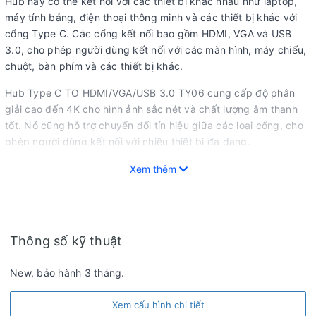
Hub này có thể kết nối với các thiết bị khác nhau như laptop,
máy tính bảng, điện thoại thông minh và các thiết bị khác với
cổng Type C. Các cổng kết nối bao gồm HDMI, VGA và USB
3.0, cho phép người dùng kết nối với các màn hình, máy chiếu,
chuột, bàn phím và các thiết bị khác.
Hub Type C TO HDMI/VGA/USB 3.0 TY06 cung cấp độ phân
giải cao đến 4K cho hình ảnh sắc nét và chất lượng âm thanh
tốt. Nó cũng hỗ trợ chuyển đổi tín hiệu giữa các loại cổng, cho
phép người dùng kết nối với nhiều thiết bị đa dạng.
Một ưu điểm của Hub này là nó có kích thước nhỏ gọn và dễ
Xem thêm
dàng mang theo khi di chuyển. Bên cạnh đó, nó cũng đáp ứng
được các tiêu chuẩn an toàn và bảo vệ môi trường.
GIA THỤY STORE nơi cung cấp linh phụ kiện chính hãng giá
Thông số kỹ thuật
rẻ tại tphcm, cam kết hàng chuẩn, mới 100%.
CS HCM: 64 Trần Thị Nghỉ,p. 7, q. Gò Vấp, Tp. Hồ Chí Minh.
New, bảo hành 3 tháng.
CS BMT: 24/5 Giải Phóng, p. Tân Thành, Buôn Ma Thuột,
ĐăkLăk.
Xem cấu hình chi tiết