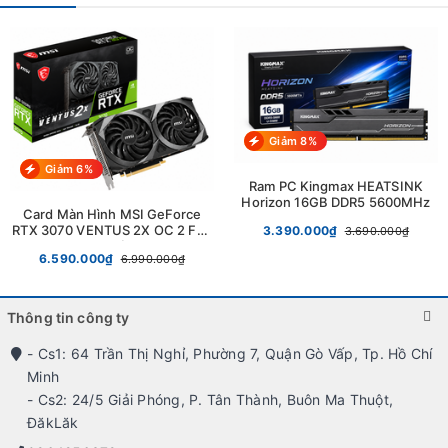
Hotline: 0964256379.
Giảm 8%
Giảm 6%
Ram PC Kingmax HEATSINK
Horizon 16GB DDR5 5600MHz
Card Màn Hình MSI GeForce
RTX 3070 VENTUS 2X OC 2 Fan
3.390.000₫
3.690.000₫
Full Box Chính Hãng
6.590.000₫
6.990.000₫
Thông tin công ty
- Cs1: 64 Trần Thị Nghỉ, Phường 7, Quận Gò Vấp, Tp. Hồ Chí
Minh
- Cs2: 24/5 Giải Phóng, P. Tân Thành, Buôn Ma Thuột,
ĐăkLăk