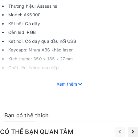
Thương hiệu: Assassins
Model: AK5000
Kết nối: Có dây
Đèn led: RGB
Kết nối: Có dây qua đầu nối USB
Keycaps: Nhựa ABS khắc laser
Kích thước: 350 x 185 x 27mm
Chất liệu: Nhựa cao cấp
Loại bàn phím: Bàn phím giả cơ
Xem thêm
Độ bền: 10 triệu lần nhấn
GIA THỤY STORE nơi cung cấp linh phụ kiện PC,
bàn phím cơ chính hãng giá rẻ tại tphcm.
CS HCM: 64 Trần Thị Nghỉ,p. 7, q. Gò Vấp, Tp. Hồ Chí Minh.
Bạn có thể thích
CS BMT: 24/5 Giải Phóng, p. Tân Thành, Buôn Ma Thuột,
ĐăkLăk.
CÓ THỂ BẠN QUAN TÂM