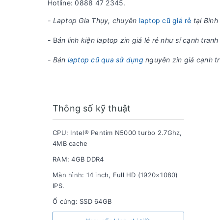
Hotline: 0888 47 2345.
- Laptop Gia Thụy, chuyên
laptop cũ giá rẻ
tại Bìn
- B
án linh kiện laptop zin giá lẻ rẻ như sỉ cạnh tr
- Bán
laptop cũ qua sử dụng
nguyên zin giá cạnh tr
Thông số kỹ thuật
CPU: Intel® Pentim N5000 turbo 2.7Ghz,
4MB cache
RAM: 4GB DDR4
Màn hình: 14 inch, Full HD (1920×1080)
IPS.
Ổ cứng: SSD 64GB