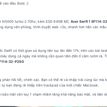
ê vào đâu được ;)
er N5000 turbo 2.7Ghz, kèm SSD 64GB M2,
Acer Swift 1 SF114-3
ứng dụng văn phòng, trình duyệt web <3s, nhanh hơn hẳn các mẫ
wift có thời gian sử dụng liên tục lên đến 17h, trên các bài test
g máy dùng cả ngày mà không cần quan tấm đến ổ cắm rườm rà. T
 SF114-32-P2SG
phản hồi tốt, chính xác. Bạn có thể rê và nhấp trái cùng lúc mà 
g tự bạn đang rê nhấp trên trackpad của một chiếc Macbook.
bị bảo mật vân tay 1 chạm nhằm tăng khả năng bảo mật, và tiện 