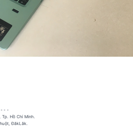
 - - -
 Tp. Hồ Chí Minh.
huột, ĐăkLăk.