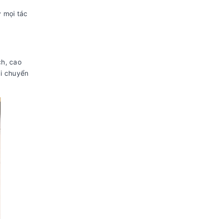
y mọi tác
ch, cao
di chuyển