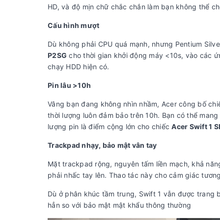
HD, và độ mịn chữ chắc chắn làm bạn không thể ch
Cấu hình mượt
Dù không phải CPU quá mạnh, nhưng Pentium Silv
P2SG
cho thời gian khởi động máy <10s, vào các 
chạy HDD hiện có.
Pin lâu >10h
Vâng bạn đang không nhìn nhầm, Acer công bố chiếc S
thời lượng luôn đảm bảo trên 10h. Bạn có thể man
lượng pin là điểm cộng lớn cho chiếc
Acer Swift 1
Trackpad nhạy, bảo mật vân tay
Mặt trackpad rộng, nguyên tấm liền mạch, khả năng 
phải nhấc tay lên. Thao tác này cho cảm giác tươn
Dù ở phân khúc tầm trung, Swift 1 vẫn được trang 
hẳn so với bảo mật mật khẩu thông thường