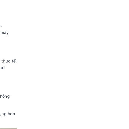
2-
u máy
 thực tế,
hời
không
dụng hơn