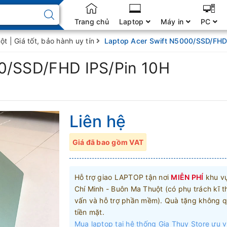
Trang chủ
Laptop
Máy in
PC
t | Giá tốt, bảo hành uy tín
Laptop Acer Swift N5000/SSD/FHD
0/SSD/FHD IPS/Pin 10H
Liên hệ
Giá đã bao gồm VAT
Hỗ trợ giao LAPTOP tận nơi
MIỄN PHÍ
khu v
Chí Minh - Buôn Ma Thuột (có phụ trách kĩ t
vấn và hỗ trợ phần mềm). Quà tặng không q
tiền mặt.
Mua laptop tại hệ thống Gia Thụy Store ưu v