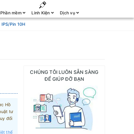
Phần mềm
Linh Kiện
Dịch vụ
 IPS/Pin 10H
CHÚNG TÔI LUÔN SẴN SÀNG
ĐỂ GIÚP ĐỠ BẠN
ực Hồ
huật tư
uy đổi
iệt thế