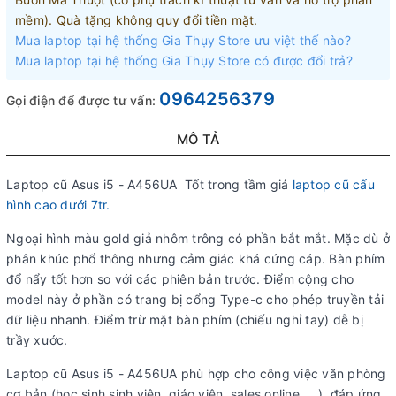
mềm). Quà tặng không quy đổi tiền mặt.
Mua laptop tại hệ thống Gia Thụy Store ưu việt thế nào?
Mua laptop tại hệ thống Gia Thụy Store có được đổi trả?
0964256379
Gọi điện để được tư vấn:
MÔ TẢ
Laptop cũ Asus i5 - A456UA Tốt trong tầm giá
laptop cũ cấu
hình cao dưới 7tr.
Ngoại hình màu gold giả nhôm trông có phần bắt mắt. Mặc dù ở
phân khúc phổ thông nhưng cảm giác khá cứng cáp. Bàn phím
đổ nẩy tốt hơn so với các phiên bản trước. Điểm cộng cho
model này ở phần có trang bị cổng Type-c cho phép truyền tải
dữ liệu nhanh. Điểm trừ mặt bàn phím (chiếu nghỉ tay) dễ bị
trầy xước.
Laptop cũ Asus i5 - A456UA phù hợp cho công việc văn phòng
cơ bản (học sinh sinh viên, giáo viên, sales online, ...), đáp ứng