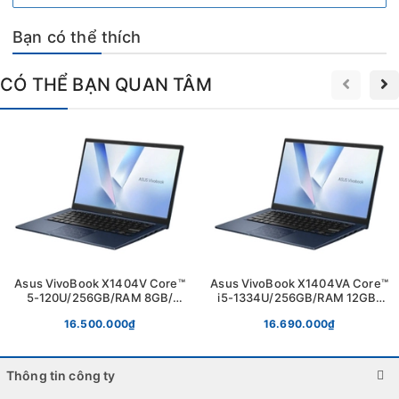
- Bán giá cạnh tranh, bán uy tín, chất lượng và dich vụ số 1 BMT - Bình Thạnh, HCM.
Bạn có thể thích
- Không bán giá quá rẻ quá hời.
CÓ THỂ BẠN QUAN TÂM
Asus VivoBook X1404V Core™
Asus VivoBook X1404VA Core™
5-120U/256GB/RAM 8GB/
i5-1334U/256GB/RAM 12GB/
14"FHD/QUIET BLUE
14"FHD/QUIET BLUE
16.500.000₫
16.690.000₫
Thông tin công ty