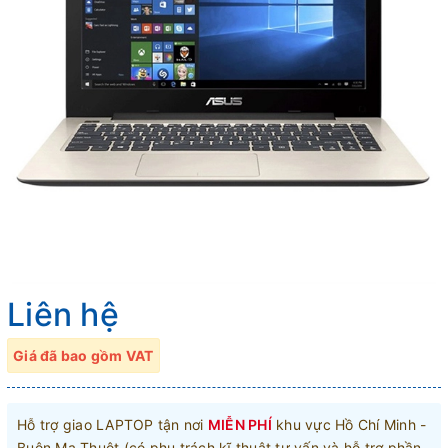
Liên hệ
Giá đã bao gồm VAT
Hỗ trợ giao LAPTOP tận nơi
MIỄN PHÍ
khu vực Hồ Chí Minh -
Buôn Ma Thuột (có phụ trách kĩ thuật tư vấn và hỗ trợ phần