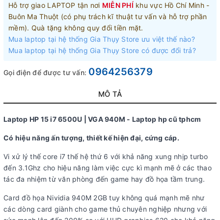
Hỗ trợ giao LAPTOP tận nơi
MIỄN PHÍ
khu vực Hồ Chí Minh -
Buôn Ma Thuột (có phụ trách kĩ thuật tư vấn và hỗ trợ phần
mềm). Quà tặng không quy đổi tiền mặt.
Mua laptop tại hệ thống Gia Thụy Store ưu việt thế nào?
Mua laptop tại hệ thống Gia Thụy Store có được đổi trả?
0964256379
Gọi điện để được tư vấn:
MÔ TẢ
Laptop HP 15 i7 6500U | VGA 940M - Laptop hp cũ tphcm
Có hiệu năng ấn tượng, thiết kế hiện đại, cứng cáp.
Vi xử lý thế core i7 thế hệ thứ 6 với khả năng xung nhịp turbo
đến 3.1Ghz cho hiệu năng làm việc cực kì mạnh mẽ ở các thao
tác đa nhiệm từ văn phòng đến game hay đồ họa tầm trung.
Card đồ họa Nividia 940M 2GB tuy không quá mạnh mẽ như
các dòng card giành cho game thủ chuyên nghiệp nhưng với