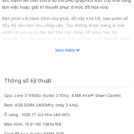
sức mạnh lên đến 200% so với UHD graphics 620 cho khả năng
làm việc hoặc giải trí thuyết phục ở mức đồ họa vừa.
Bàn phím với hành trình vừa phải, độ nẩy khá tốt, bàn phím số
đầy đủ tiện hơn cho công việc. Tuy không được trang bị bàn
phím xịn xò và có đèn led như các dòng HP envy hay Hp
spectre cao cấp nhưng với mức giá mới trên dưới 18 triệu đồng
như vậy là khá ổn.
(giá bán lẻ tại hệ thống Gia Thụy Store chỉ trên dưới
Xem thêm
8 triệu đồng, máy đẹp, bảo hành 12 tháng như mới).
- Trả góp nhanh qua thẻ tín dụng.
- Trả góp qua ngân hàng.
Thông số kỹ thuật
Bảo hành: 12 tháng (
xem thêm chi tiết bảo hành
).
- - - - - - - - - - - - -- - - - - - - - - - - - - - - - - - - - - - - -
Cpu: core i7 6500u (turbo 3.1Ghz, 4 MB Intel® Smart Cache).
CS HCM: 304/49 Bùi Đình Tuý, p. 12, Q. Bình Thạnh, Tp. Hồ Chí
Minh.
Ram: 4GB DDR4 2400Mhz (máy 2 khe).
CS BMT: 24/5 Giải Phóng, p. Tân Thành, Buôn Ma Thuột,
Ổ cứng: HDD 1T (có khe cắm M2).
ĐăkLăk.
Màn hình: 15.6" HD 1366x768
Hotline: 0888 47 2345.
Card đồ hoạ: Nvidia 940M 2GB.