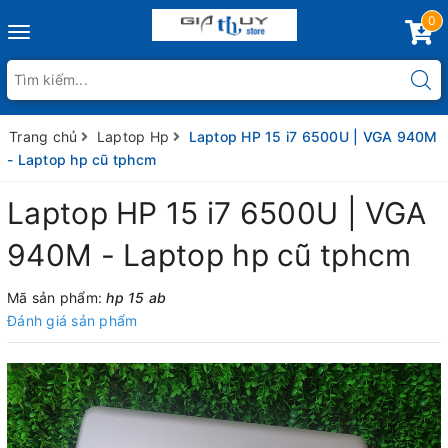
0
Toggle
navigation
Trang chủ
Laptop Hp
Laptop HP 15 i7 6500U | VGA 940M
- Laptop hp cũ tphcm
Laptop HP 15 i7 6500U | VGA
940M - Laptop hp cũ tphcm
Mã sản phẩm:
hp 15 ab
Đánh giá sản phẩm