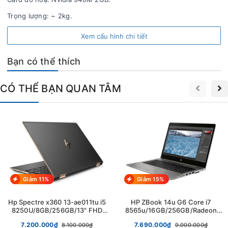
- Laptop Gia Thụy, chuyên mua bán Laptop hp cũ tphcm giá rẻ tại Bình Thạnh -
Trọng lượng: ~ 2kg.
Hồ Chí Minh; Buôn Ma Thuột -
ĐăkLăk;
bán linh kiện laptop zin giá lẻ rẻ như sỉ
cạnh tranh Khu vực Buôn Ma Thuột - Hồ Chí Minh và trên toàn quốc.
Xem cấu hình chi tiết
- Bán giá cạnh tranh, bán uy tín, chất lượng và dich vụ số 1 BMT - Bình Thạnh,
Bạn có thể thích
HCM.
CÓ THỂ BẠN QUAN TÂM
Giảm 11%
Giảm 15%
Hp Spectre x360 13-ae011tu i5
HP ZBook 14u G6 Core i7
8250U/8GB/256GB/13" FHD
8565u/16GB/256GB/Radeon
Touch 360
Pro WX3200 4GB/ 14" FHD
7.200.000₫
7.690.000₫
8.100.000₫
9.000.000₫