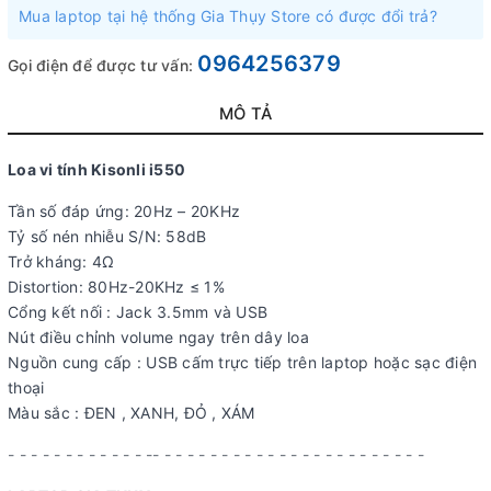
Mua laptop tại hệ thống Gia Thụy Store có được đổi trả?
0964256379
Gọi điện để được tư vấn:
MÔ TẢ
Loa vi tính Kisonli i550
Tần số đáp ứng: 20Hz – 20KHz
Tỷ số nén nhiễu S/N: 58dB
Trở kháng: 4Ω
Distortion: 80Hz-20KHz ≤ 1%
Cổng kết nối : Jack 3.5mm và USB
Nút điều chỉnh volume ngay trên dây loa
Nguồn cung cấp : USB cấm trực tiếp trên laptop hoặc sạc điện
thoại
Màu sắc : ĐEN , XANH, ĐỎ , XÁM
- - - - - - - - - - - - -- - - - - - - - - - - - - - - - - - - - - - - -