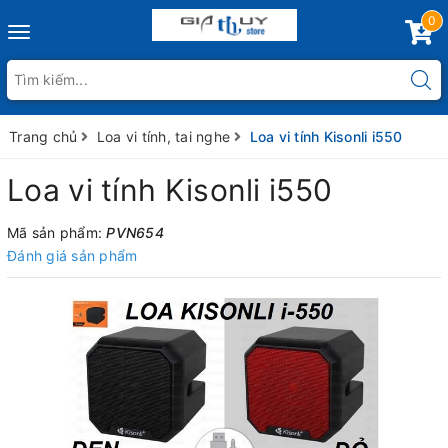
0
Toggle
navigation
Trang chủ
Loa vi tính, tai nghe
Loa vi tính Kisonli i550
Loa vi tính Kisonli i550
Mã sản phẩm:
PVN654
Đánh giá sản phẩm