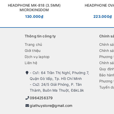
HEADPHONE MK-818 (3.5MM)
HEADPHONE OV
MICROKINGDOM
130.000₫
223.000₫
Thông tin công ty
Chính s
Trang chủ
Chính s
Giới thiệu
Chính s
Dịch vụ laptop
Phương 
Liên hệ
Chính sá
Quy địn
- Cs1: 64 Trần Thị Nghỉ, Phường 7,
Bảo hành
Quận Gò Vấp, Tp. Hồ Chí Minh
Phương 
- Cs2: 24/5 Giải Phóng, P. Tân
Tuyển d
Thành, Buôn Ma Thuột, ĐăkLăk
0964256379
giathuystore@gmail.com