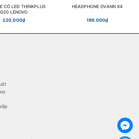
E CÓ LED THINKPLUS
HEADPHONE OVANN X4
G20 LENOVO
220.000₫
199.000₫
uột
hụy
 Vấp