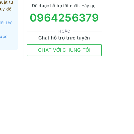
huật tư
Để được hỗ trợ tốt nhất. Hãy gọi
uy đổi
0964256379
iệt thế
HOẶC
được
Chat hỗ trợ trực tuyến
CHAT VỚI CHÚNG TÔI