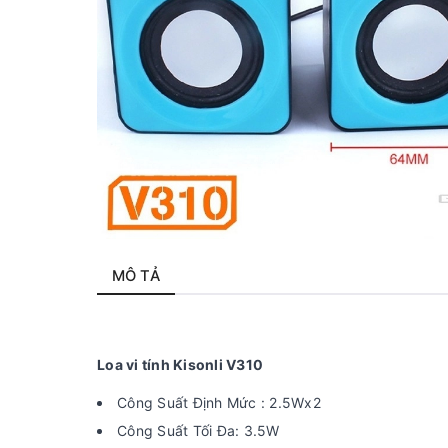
MÔ TẢ
Loa vi tính Kisonli V310
Công Suất Định Mức : 2.5Wx2
Công Suất Tối Đa: 3.5W