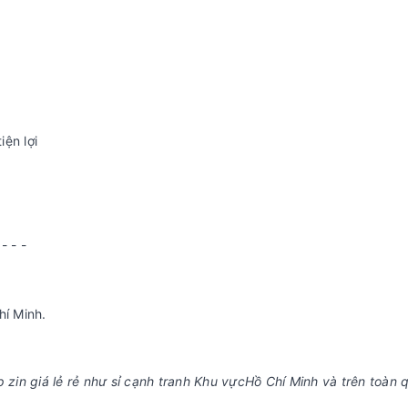
iện lợi
 - - -
hí Minh.
p zin giá lẻ rẻ như sỉ cạnh tranh Khu vựcHồ Chí Minh và trên toàn 