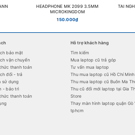
ANN
HEADPHONE MK 2099 3.5MM
TAI NGH
MICROKINGDOM
150.000₫
ách
Hỗ trợ khách hàng
ách bảo mật
Tìm kiếm
ách vận chuyển
Mua laptop cũ trả góp
thức thanh toán
Tư vấn mua laptop
ch đổi - trả
Thu mua laptop cũ Hồ Chí Minh
h sử dụng
Thu mua laptop cũ Buôn Ma Th
 - bảo trì
Thu cũ đổi mới laptop tại Gia T
thức thanh toán
Store
ụng
Thay màn hình laptop quận Gò
tphcm