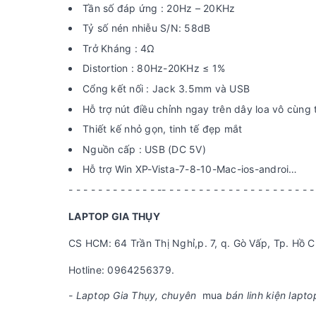
Tần số đáp ứng : 20Hz – 20KHz
Tỷ số nén nhiễu S/N: 58dB
Trở Kháng : 4Ω
Distortion : 80Hz-20KHz ≤ 1%
Cổng kết nối : Jack 3.5mm và USB
Hỗ trợ nút điều chỉnh ngay trên dây loa vô cùng t
Thiết kế nhỏ gọn, tinh tế đẹp mắt
Nguồn cấp : USB (DC 5V)
Hỗ trợ Win XP-Vista-7-8-10-Mac-ios-androi…
- - - - - - - - - - - - -- - - - - - - - - - - - - - - - - - - - -
LAPTOP GIA THỤY
CS HCM: 64 Trần Thị Nghỉ,p. 7, q. Gò Vấp, Tp. Hồ C
Hotline: 0964256379.
- Laptop Gia Thụy, chuyên
mua
bán linh kiện lapto