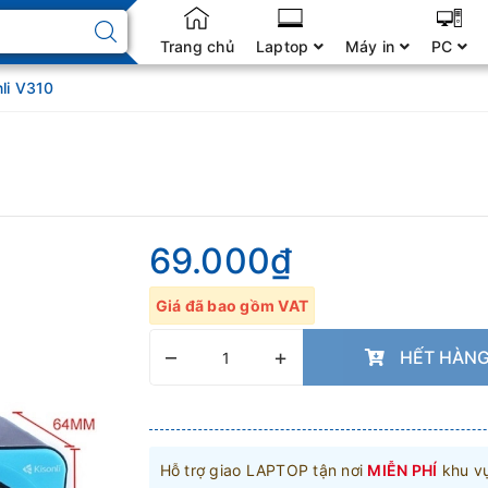
Trang chủ
Laptop
Máy in
PC
nli V310
69.000₫
Giá đã bao gồm VAT
–
+
HẾT HÀN
Hỗ trợ giao LAPTOP tận nơi
MIỄN PHÍ
khu v