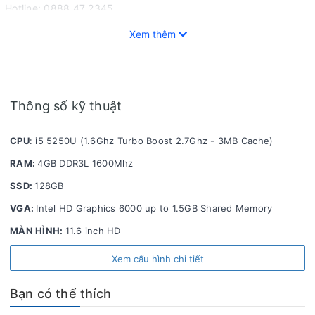
Hotline: 0888 47 2345.
Xem thêm
Laptop Gia Thụy, chuyên mua bán Macbook Air 2015 cũ 11 inch,
laptop cũ giá
rẻ
tại Bình Thạnh - Hồ Chí Minh; Buôn Ma Thuột -
ĐăkLăk.
- Mua bán linh kiện laptop zin giá lẻ rẻ như sỉ cạnh tranh Khu vực Buôn Ma
Thuột - Hồ Chí Minh và trên toàn quốc.
Thông số kỹ thuật
- Mua bán, thu đổi nâng cấp
laptop xách tay Mỹ - USA
giá cạnh tranh, bán uy
tín, chất lượng và dich vụ số 1 BMT- - Bình Thạnh, HCM.
CPU
: i5 5250U (1.6Ghz Turbo Boost 2.7Ghz - 3MB Cache)
RAM:
4GB DDR3L 1600Mhz
SSD:
128GB
VGA:
Intel HD Graphics 6000 up to 1.5GB Shared Memory
MÀN HÌNH:
11.6 inch HD
Xem cấu hình chi tiết
Bạn có thể thích