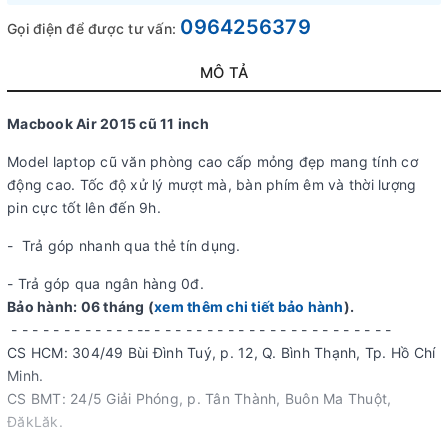
0964256379
Gọi điện để được tư vấn:
MÔ TẢ
Macbook Air 2015 cũ 11 inch
Model laptop cũ văn phòng cao cấp mỏng đẹp mang tính cơ
động cao. Tốc độ xử lý mượt mà, bàn phím êm và thời lượng
pin cực tốt lên đến 9h.
- Trả góp nhanh qua thẻ tín dụng.
- Trả góp qua ngân hàng 0đ.
Bảo hành: 06 tháng (
xem thêm chi tiết bảo hành
).
- - - - - - - - - - - - -- - - - - - - - - - - - - - - - - - - - - - - -
CS HCM: 304/49 Bùi Đình Tuý, p. 12, Q. Bình Thạnh, Tp. Hồ Chí
Minh.
CS BMT: 24/5 Giải Phóng, p. Tân Thành, Buôn Ma Thuột,
ĐăkLăk.