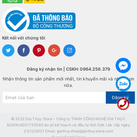
Kết nối với chúng tôi
Đăng ký nhận tin | CSKH: 0964.256.379
Nhận thông tin sản phẩm mới nhất, tin khuyến mãi và nhiều hơn
nữa.
Đăng ký
© 2022
Gia Thụy Store - Công ty TNHH CÔNG NGHỆ GIA THỤY.
MSDN:6001733593 do sở kế hoạch và đầu tư tỉnh Đăk Lăk cấp ngày
23/12/2021 Email: giathuyshop@giathuystore.com