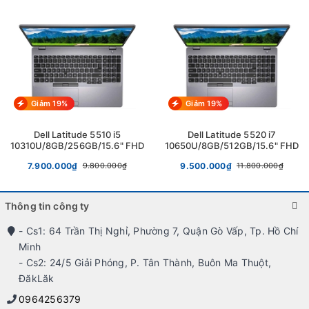
- Miễn phí trọn đời phần mềm.
- - - - - - - - - - - - -- - - - - - - - - - - - - - - - - - - - - - - -
Gia Thụy Store
CS HCM: 64 Trần Thị Nghỉ, p. 7, Q. Gò Vấp, Tp. Hồ Chí Minh.
Giảm 19%
Giảm 19%
CS BMT: 24/5 Giải Phóng, p. Tân Thành, Buôn Ma Thuột,
ĐăkLăk.
Dell Latitude 5510 i5
Dell Latitude 5520 i7
10310U/8GB/256GB/15.6" FHD
10650U/8GB/512GB/15.6" FHD
Hotline: 0964256379.
7.900.000₫
9.500.000₫
9.800.000₫
11.800.000₫
- Laptop Gia Thụy, chuyên
laptop cũ giá rẻ
tại Gò Vấp - Hồ Chí
Minh; Buôn Ma Thuột -
ĐăkLăk;
Thông tin công ty
- Bán linh kiện laptop zin giá lẻ rẻ như sỉ cạnh tranh Khu vực
- Cs1: 64 Trần Thị Nghỉ, Phường 7, Quận Gò Vấp, Tp. Hồ Chí
Buôn Ma Thuột - Hồ Chí Minh và trên toàn quốc.
Minh
- Bán laptop cũ qua sử dụng nguyên zin giá cạnh tranh, bán uy
- Cs2: 24/5 Giải Phóng, P. Tân Thành, Buôn Ma Thuột,
tín, chất lượng và dich vụ số 1 BMT - Gò Vấp, HCM.
ĐăkLăk
0964256379