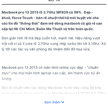
MÔ TẢ
Macbook pro 13 2015 i5 2.7Ghz MF839 cũ 99%. Đẹp -
khoẻ, Force Touch - bàn rê chuột thế hệ mới tuyệt vời cho
các tín đồ "thông thái" đam mê dòng macbook cũ giá rẻ cao
cấp tại Hồ Chí Minh, Buôn Ma Thuột và trên toàn quốc.
Đơn giản tinh tế mà đẹp cuốn hút, mạnh mẽ. Hiệu năng vượt
trội với vi xử lí core i5 2.7Ghz xung nhịp turbo lên tới 3.1Ghz. Xử
lý tốt các tác vụ văn phòng đa nhiệm đến đồ họa vừa.
Macbook pro 13 2015 có màn hình retina cực đẹp - "chuẩn
mực" cho mọi màn hình laptop cao cấp, âm thanh cực kỳ ấn
tượng.
Bàn rê chuột trên các dòng Macbook trước đây cũng đã khá
hoàn hảo với độ mượt mà, nay
Macbook pro 13 2015 i5 2.7Ghz
MF839
còn được nâng cấp thêm nữa với công nghệ cấu trúc 4
Xem thêm
cảm biến nằm ở 4 cạnh của bàn rê chuột, giúp người dùng dễ