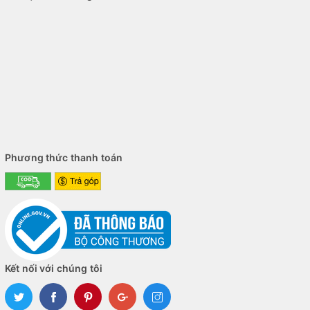
Khả năng nâng cấp linh hoạt giúp người dùng dễ dàng mở rộng
hiệu năng theo nhu cầu sử dụng trong tương lai.
=== ẢNH MAINBOARD LẮP TRONG CASE ===
Mua mainboard MSI MAG B460M BAZOOKA
chính hãng tại Buôn Ma Thuột
Gia Thụy Store cung cấp
mainboard MSI chính hãng
tại Buôn
Ma Thuột, Đắk Lắk cùng đầy đủ CPU Intel, RAM DDR4, SSD,
card đồ họa và linh kiện máy tính chính hãng.
Phương thức thanh toán
Khách hàng được hỗ trợ tư vấn cấu hình phù hợp, lắp ráp PC,
cài đặt hệ điều hành và kiểm tra toàn bộ hệ thống trước khi bàn
giao.
=== ẢNH SHOWROOM GIA THỤY STORE ===
Kết luận
Kết nối với chúng tôi
Với chipset Intel B460 Express, hỗ trợ RAM DDR4 tối đa 128GB,
CPU Intel Core i9 cùng nhiều cổng kết nối hiện đại,
MSI MAG
B460M BAZOOKA
là bo mạch chủ phù hợp cho người dùng cần