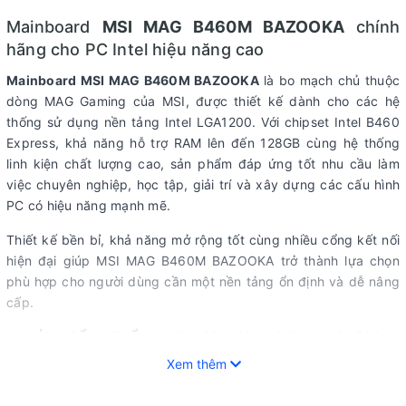
Mainboard
MSI MAG B460M BAZOOKA
chính
hãng cho PC Intel hiệu năng cao
Mainboard MSI MAG B460M BAZOOKA
là bo mạch chủ thuộc
dòng MAG Gaming của MSI, được thiết kế dành cho các hệ
thống sử dụng nền tảng Intel LGA1200. Với chipset Intel B460
Express, khả năng hỗ trợ RAM lên đến 128GB cùng hệ thống
linh kiện chất lượng cao, sản phẩm đáp ứng tốt nhu cầu làm
việc chuyên nghiệp, học tập, giải trí và xây dựng các cấu hình
PC có hiệu năng mạnh mẽ.
Thiết kế bền bỉ, khả năng mở rộng tốt cùng nhiều cổng kết nối
hiện đại giúp MSI MAG B460M BAZOOKA trở thành lựa chọn
phù hợp cho người dùng cần một nền tảng ổn định và dễ nâng
cấp.
=== ẢNH TỔNG THỂ MAINBOARD MSI MAG B460M BAZOOKA
===
Xem thêm
Chipset Intel B460 cho hiệu năng ổn định