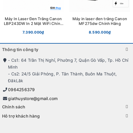
Chu kỳ in hàng tháng tối đa lên đến 80.000 trang đảm bảo
rằng
Canon MF461dw
hoàn toàn phù hợp với các văn
Máy In Laser Đen Trắng Canon
Máy in laser đen trắng Canon
phòng có nhu cầu in ấn lớn, liên tục trong suốt tháng làm
LBP243DW In 2 Mặt WiFi Chính
MF275dw Chính Hãng
Hãng
việc mà không cần lo ngại về độ bền hay tuổi thọ máy.
7.390.000₫
8.590.000₫
Canon MF461dw tương thích với hai loại hộp mực:
Cartridge 070 đạt 3.000 trang và Cartridge 070H đạt đến
Thông tin công ty
10.200 trang. Với dòng 070H, chi phí in trên mỗi trang
- Cs1: 64 Trần Thị Nghỉ, Phường 7, Quận Gò Vấp, Tp. Hồ Chí
được tối ưu đáng kể, đồng thời giảm tần suất thay mực
Minh
xuống mức rất thấp – lý tưởng cho các văn phòng in trên
- Cs2: 24/5 Giải Phóng, P. Tân Thành, Buôn Ma Thuột,
200 trang mỗi ngày.
ĐăkLăk
0964256379
Chất lượng bản in rõ nét – Đáp ứng mọi nhu
giathuystore@gmail.com
cầu văn phòng
Chính sách
Không chỉ nhanh,
Canon MF461dw
còn cho ra những bản
Hỗ trợ khách hàng
in sắc nét, chuyên nghiệp với độ phân giải chuẩn 600 x
600 dpi. Khi cần độ chi tiết cao hơn – ví dụ như in sơ đồ kỹ