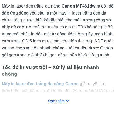
Máy in laser đen trắng đa năng
Canon MF461dw
ra đời để
đáp ứng đúng yêu cầu là một máy in laser trắng đen đa
chức năng được thiết kế đặc biệt cho môi trường công sở
nhịp độ cao, nơi mỗi phút đều có giá trị. Từ khả năng in 30
trang mỗi phút, in đảo mặt tự động tiết kiệm giấy, màn hình
cảm ứng LCD 5 inch mượt mà, cho đến tích hợp ADF quét
và sao chép tài liệu nhanh chóng – tất cả đều được Canon
gói gọn trong một thiết bị gọn gàng, bền bỉ và thông minh.
Tốc độ in vượt trội – Xử lý tài liệu nhanh
chóng
Máy in laser đen trắng đa năng Canon
giải quyết bài
toán hiệu suất bằng tốc độ in lên đến 30 trang/phút (A4), dù
là in một mặt hay hai mặt.
Xem thêm