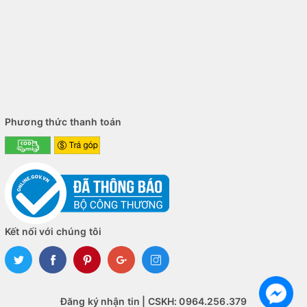
thuật hay tài liệu có chứa bảng số liệu dày đặc – chế độ
nâng cao lên đến 1.200 x 1.200 dpi đảm bảo từng ký tự,
từng đường kẻ đều hiện ra sắc bén, không bị vỡ hạt hay
nhòe mực.
Phương thức thanh toán
Kết nối với chúng tôi
Đăng ký nhận tin | CSKH: 0964.256.379