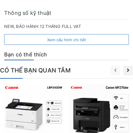
Thông số kỹ thuật
NEW, BẢO HÀNH 12 THÁNG FULL VAT
Xem cấu hình chi tiết
Bạn có thể thích
CÓ THỂ BẠN QUAN TÂM
Đáng chú ý hơn, thời gian in bản đầu tiên chỉ mất 5 giây kể
từ khi lệnh in được gửi đi. Điều này có nghĩa là ngay cả khi
máy đang ở trạng thái chờ, tài liệu đầu tiên đã sẵn sàng
trong vòng chưa đầy một hơi thở. Thêm vào đó, thời gian
khởi động từ chế độ Sleep chỉ 4 giây – nhanh hơn nhiều
so với phần lớn các dòng máy cùng phân khúc.