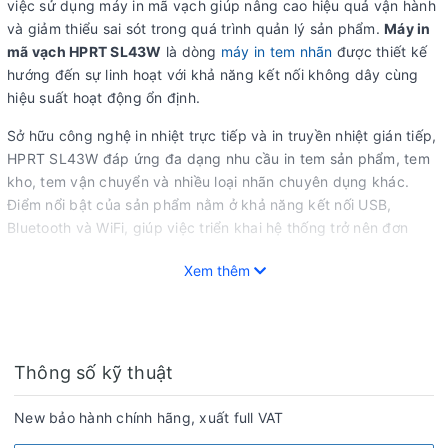
việc sử dụng máy in mã vạch giúp nâng cao hiệu quả vận hành
và giảm thiểu sai sót trong quá trình quản lý sản phẩm.
Máy in
mã vạch HPRT SL43W
là dòng
máy in tem nhãn
được thiết kế
hướng đến sự linh hoạt với khả năng kết nối không dây cùng
hiệu suất hoạt động ổn định.
Sở hữu công nghệ in nhiệt trực tiếp và in truyền nhiệt gián tiếp,
HPRT SL43W đáp ứng đa dạng nhu cầu in tem sản phẩm, tem
kho, tem vận chuyển và nhiều loại nhãn chuyên dụng khác.
Điểm nổi bật của sản phẩm nằm ở khả năng kết nối USB,
Bluetooth và WiFi, giúp việc triển khai hệ thống trở nên đơn
giản hơn trong nhiều môi trường làm việc.
Xem thêm
Đối với khách hàng đang tìm kiếm
máy in mã vạch HPRT
SL43W,
máy in tem nhãn
hoặc
máy in mã vạch giá rẻ BMT
,
đây là lựa chọn đáng cân nhắc cho cửa hàng, doanh nghiệp và
đơn vị vận chuyển.
Thông số kỹ thuật
=== ẢNH SẢN PHẨM 1 ===
New bảo hành chính hãng, xuất full VAT
Những lý do khiến HPRT SL43W được nhiều