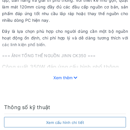
tập, bán hàng và giải trí phổ thông. Với thiết kế nhỏ gọn, quạt
làm mát 120mm cùng đầy đủ các đầu cấp nguồn cơ bản, sản
phẩm đáp ứng tốt nhu cầu lắp ráp hoặc thay thế nguồn cho
nhiều dòng PC hiện nay.
Đây là lựa chọn phù hợp cho người dùng cần một bộ nguồn
hoạt động ổn định, chi phí hợp lý và dễ dàng tương thích với
các linh kiện phổ biến.
=== ẢNH TỔNG THỂ NGUỒN JINN CK350 ===
Công suất 350W đáp ứng cấu hình phổ thông
Nguồn Jinn 350W
có công suất tối đa 350W, phù hợp với các
Xem thêm
hệ thống sử dụng CPU Intel hoặc AMD, đồ họa tích hợp hoặc
card đồ họa tiêu thụ điện năng thấp.
Nguồn điện ổn định giúp máy tính vận hành bền bỉ trong các
Thông số kỹ thuật
tác vụ văn phòng, học tập trực tuyến, quản lý bán hàng và sử
dụng hằng ngày.
Xem cấu hình chi tiết
=== ẢNH NHÃN THÔNG SỐ NGUỒN ===