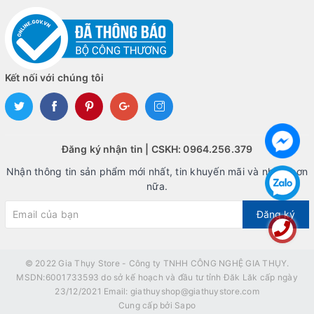
=== ẢNH SHOWROOM GIA THỤY STORE ===
Kết luận
Với công suất 350W, quạt làm mát 120mm cùng đầy đủ đầu
cấp nguồn cho các linh kiện phổ biến,
Nguồn Jinn 350W
Kết nối với chúng tôi
CK350
là lựa chọn phù hợp cho các hệ thống máy tính văn
phòng, học tập và gia đình.
GIA THỤY STORE nơi cung cấp linh-phụ kiện máy
Đăng ký nhận tin | CSKH: 0964.256.379
tính chính hãng tại giá tốt TP.HCM và Buôn Ma
Thuột, hàng mới 100%.
Nhận thông tin sản phẩm mới nhất, tin khuyến mãi và nhiều hơn
nữa.
CS HCM: 64 Trần Thị Nghỉ, P.7, Q. Gò Vấp, TP.HCM.
Đăng ký
CS BMT: 24/5 Giải Phóng, P. Tân Thành, Buôn Ma Thuột, Đắk
Lắk.
Hotline: 0964256379.
© 2022
Gia Thụy Store - Công ty TNHH CÔNG NGHỆ GIA THỤY.
MSDN:6001733593 do sở kế hoạch và đầu tư tỉnh Đăk Lăk cấp ngày
23/12/2021 Email: giathuyshop@giathuystore.com
Cung cấp bởi
Sapo