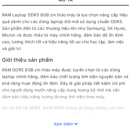
MÔ TẢ
RAM Laptop DDR5 8GB zin tháo máy là lựa chọn nâng cấp hiệu
quả dành cho các dòng laptop đời mới sử dụng chuẩn DDR5.
Sản phẩm đến từ các thương hiệu lớn như Samsung, SK Hynix,
Micron và được tháo từ máy chính hãng, đảm bảo độ ổn định
cao, tương thích tốt và hiệu năng tối ưu cho học tập, làm việc
và giải trí.
Giới thiệu sản phẩm
RAM DDR5 8GB zin tháo máy được tuyển chọn từ các dòng
laptop chính hãng, đảm bảo chất lượng linh kiện nguyên bản và
khả năng hoạt động ổn định. Đây là giải pháp tiết kiệm chi phí
cho người dùng muốn nâng cấp dung lượng bộ nhớ mà vẫn
đảm bảo hiệu năng tương đương linh kiện theo máy.
So với thế hệ DDR4, RAM DDR5 mang lại băng thông cao hơn,
khả năng xử lý dữ liệu nhanh hơn và tối ưu điện năng tốt hơn.
Nhờ đó hệ thống có thể hoạt động mượt mà hơn khi mở nhiều
Xem thêm
ứng dụng cùng lúc hoặc xử lý các tác vụ đa nhiệm.