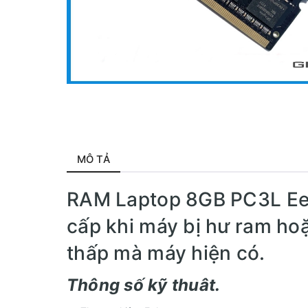
MÔ TẢ
RAM Laptop 8GB PC3L Eek
cấp khi máy bị hư ram ho
thấp mà máy hiện có.
Thông số kỹ thuât.