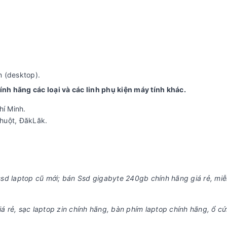
 (desktop).
h hãng các loại và các linh phụ kiện máy tính khác.
hí Minh.
huột, ĐăkLăk.
 ssd laptop cũ mới; bán Ssd gigabyte 240gb chính hãng giá rẻ, miễ
iá rẻ, sạc laptop zin chính hãng, bàn phím laptop chính hãng, ổ c