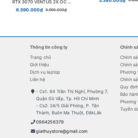
3.390.000₫
RTX 3070 VENTUS 2X OC 2
Fan Full Box Chính Hãng
6.590.000₫
6.990.000₫
Thông tin công ty
Chính s
Trang chủ
Chính s
Giới thiệu
Chính s
Dịch vụ laptop
Phương 
Liên hệ
Chính sá
Quy địn
- Cs1: 64 Trần Thị Nghỉ, Phường 7,
Bảo hành
Quận Gò Vấp, Tp. Hồ Chí Minh
Phương 
- Cs2: 24/5 Giải Phóng, P. Tân
Tuyển d
Thành, Buôn Ma Thuột, ĐăkLăk
0964256379
giathuystore@gmail.com