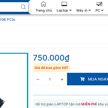
Trang chủ
Laptop
Máy in
PC
8GB PC3L
750.000₫
Giá đã bao gồm VAT
–
+
MUA NGA
Hỗ trợ giao LAPTOP tận nơi
MIỄN PHÍ
khu v