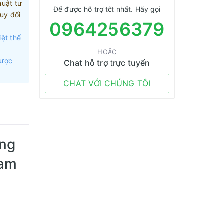
huật tư
Để được hỗ trợ tốt nhất. Hãy gọi
uy đổi
0964256379
iệt thế
HOẶC
được
Chat hỗ trợ trực tuyến
CHAT VỚI CHÚNG TÔI
âng
ram