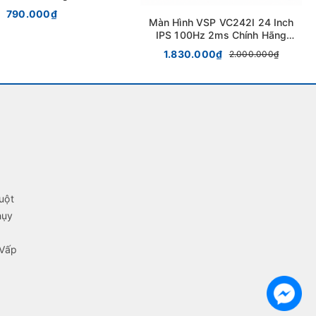
790.000₫
Màn Hình VSP VC242I 24 Inch
IPS 100Hz 2ms Chính Hãng
Tại Buôn Ma Thuột
1.830.000₫
2.000.000₫
uột
hụy
 Vấp