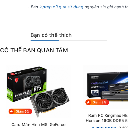
- Bán
laptop cũ qua sử dụng
nguyên zin giá cạnh tr
Bạn có thể thích
CÓ THỂ BẠN QUAN TÂM
Giảm 8%
Giảm 6%
Ram PC Kingmax H
Horizon 16GB DDR5
Card Màn Hình MSI GeForce
3.69