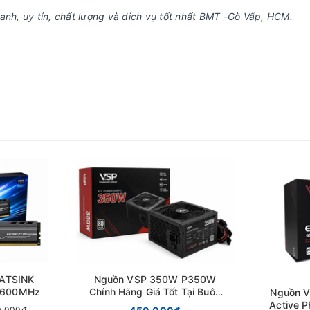
anh, uy tín, chất lượng và dich vụ tốt nhất BMT -Gò Vấp, HCM.
EATSINK
Nguồn VSP 350W P350W
 5600MHz
Chính Hãng Giá Tốt Tại Buôn
Nguồn V
Ma Thuột
Active P
0.000₫