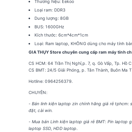
Thương hiệu: Eekoo
Loại ram: DDR3
Dung lượng: 8GB
BUS: 1600GHz
Kích thước: 6cm*4cm*1cm
Loại: Ram laptop, KHÔNG dùng cho máy tính bàn
GIA THỤY Store chuyên cung cấp ram máy tính chín
CS HCM: 64 Trần Thị Nghỉ,p. 7, q. Gò Vấp, Tp. Hồ C
CS BMT: 24/5 Giải Phóng, p. Tân Thành, Buôn Ma T
Hotline: 0964256379.
CHUYÊN:
- Bán linh kiện laptop zin chính hãng giá rẻ tphcm:
đặt, cài win.
- Mua bán Linh kiện laptop giá rẻ BMT: Pin laptop g
laptop SSD, HDD laptop.