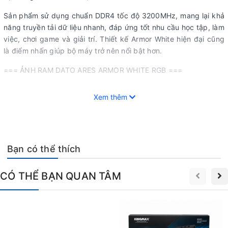
Sản phẩm sử dụng chuẩn DDR4 tốc độ 3200MHz, mang lại khả
năng truyền tải dữ liệu nhanh, đáp ứng tốt nhu cầu học tập, làm
việc, chơi game và giải trí. Thiết kế Armor White hiện đại cũng
là điểm nhấn giúp bộ máy trở nên nổi bật hơn.
=== ẢNH RAM DATO ARES ARMOR WHITE RGB ===
Chuẩn DDR4 Bus 3200MHz cho hiệu năng ổn
Xem thêm
định
Dato ARES Armor White RGB sử dụng chuẩn bộ nhớ DDR4 với
tốc độ Bus 3200MHz, giúp cải thiện tốc độ xử lý dữ liệu, giảm
thời gian tải ứng dụng và nâng cao khả năng đa nhiệm.
Bạn có thể thích
Dung lượng 8GB đáp ứng tốt các nhu cầu sử dụng văn phòng,
CÓ THỂ BẠN QUAN TÂM
học tập, chơi game phổ thông và làm việc với nhiều ứng dụng
cùng lúc. Người dùng cũng có thể dễ dàng nâng cấp lên Dual
Channel để tăng hiệu suất tổng thể của hệ thống.
=== ẢNH CHIP RAM DDR4 ===