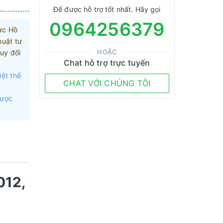
Để được hỗ trợ tốt nhất. Hãy gọi
0964256379
ực Hồ
huật tư
HOẶC
uy đổi
Chat hỗ trợ trực tuyến
iệt thế
CHAT VỚI CHÚNG TÔI
được
012,