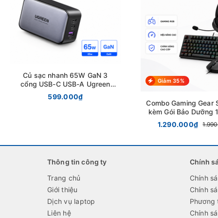
Củ sạc nhanh 65W GaN 3
Giảm 35%
cổng USB-C USB-A Ugreen
10334 chính hãng
599.000₫
Combo Gaming Gear 
kèm Gói Bảo Dưỡng 
1.290.000₫
1.99
Thông tin công ty
Chính s
Trang chủ
Chính s
Giới thiệu
Chính s
Dịch vụ laptop
Phương 
Liên hệ
Chính sá