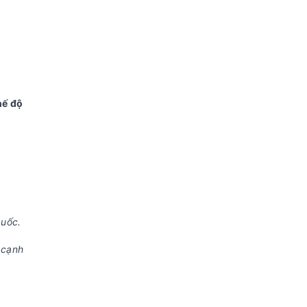
hế độ
quốc.
 cạnh