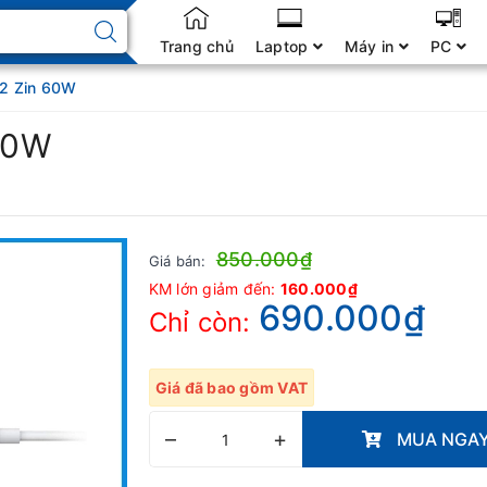
Trang chủ
Laptop
Máy in
PC
2 Zin 60W
60W
850.000₫
Giá bán:
KM lớn giảm đến:
160.000₫
690.000₫
Chỉ còn:
Giá đã bao gồm VAT
–
+
MUA NGA