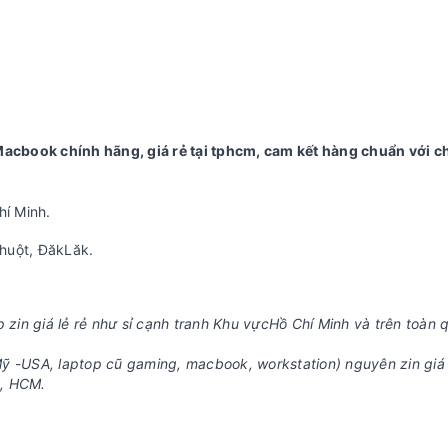
cbook chính hãng, giá rẻ tại tphcm, cam kết hàng chuẩn với c
hí Minh.
huột, ĐăkLăk.
p zin giá lẻ rẻ như sỉ cạnh tranh Khu vựcHồ Chí Minh và trên toàn 
ỹ -USA, laptop cũ gaming, macbook, workstation) nguyên zin giá
ấp, HCM.