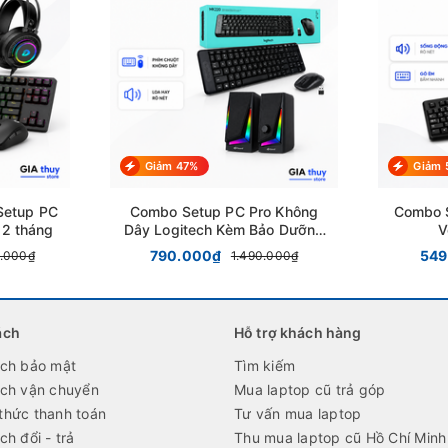
Giảm 47%
Giảm 
Setup PC
Combo Setup PC Pro Không
Combo 
12 tháng
Dây Logitech Kèm Bảo Dưỡng
V
6 Tháng
790.000₫
549
0.000₫
1.490.000₫
ách
Hỗ trợ khách hàng
ách bảo mật
Tìm kiếm
ách vận chuyển
Mua laptop cũ trả góp
thức thanh toán
Tư vấn mua laptop
ch đổi - trả
Thu mua laptop cũ Hồ Chí Minh