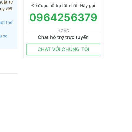
huật tư
Để được hỗ trợ tốt nhất. Hãy gọi
uy đổi
0964256379
iệt thế
HOẶC
được
Chat hỗ trợ trực tuyến
CHAT VỚI CHÚNG TÔI