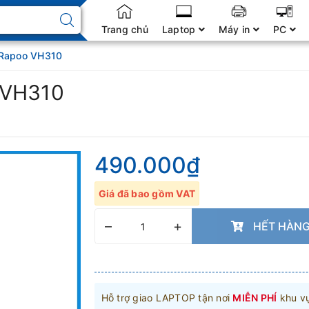
Trang chủ
Laptop
Máy in
PC
 Rapoo VH310
 VH310
490.000₫
Giá đã bao gồm VAT
–
+
HẾT HÀN
Hỗ trợ giao LAPTOP tận nơi
MIỄN PHÍ
khu v