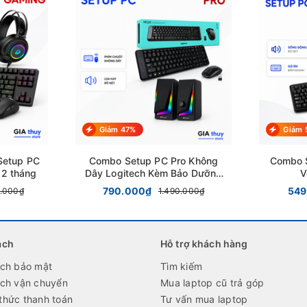
Giảm 47%
Giảm 
Setup PC
Combo Setup PC Pro Không
Combo 
12 tháng
Dây Logitech Kèm Bảo Dưỡng
V
6 Tháng
790.000₫
549
0.000₫
1.490.000₫
ách
Hỗ trợ khách hàng
ách bảo mật
Tìm kiếm
ách vận chuyển
Mua laptop cũ trả góp
thức thanh toán
Tư vấn mua laptop