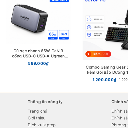
Củ sạc nhanh 65W GaN 3
Giảm 35%
cổng USB-C USB-A Ugreen
10334 chính hãng
599.000₫
Combo Gaming Gear 
kèm Gói Bảo Dưỡng 
1.290.000₫
1.99
Thông tin công ty
Chính s
Trang chủ
Chính s
Giới thiệu
Chính s
Dịch vụ laptop
Phương 