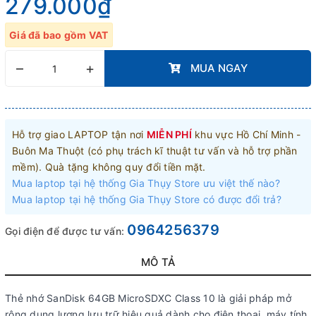
279.000₫
Giá đã bao gồm VAT
–
+
MUA NGAY
Hỗ trợ giao LAPTOP tận nơi
MIỄN PHÍ
khu vực Hồ Chí Minh -
Buôn Ma Thuột (có phụ trách kĩ thuật tư vấn và hỗ trợ phần
mềm). Quà tặng không quy đổi tiền mặt.
Mua laptop tại hệ thống Gia Thụy Store ưu việt thế nào?
Mua laptop tại hệ thống Gia Thụy Store có được đổi trả?
0964256379
Gọi điện để được tư vấn:
MÔ TẢ
Thẻ nhớ SanDisk 64GB MicroSDXC Class 10 là giải pháp mở
rộng dung lượng lưu trữ hiệu quả dành cho điện thoại, máy tính