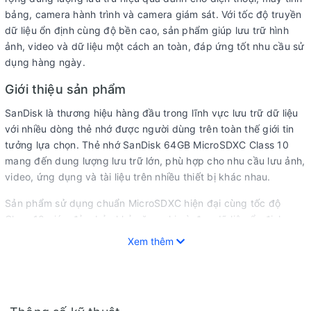
bảng, camera hành trình và camera giám sát. Với tốc độ truyền
dữ liệu ổn định cùng độ bền cao, sản phẩm giúp lưu trữ hình
ảnh, video và dữ liệu một cách an toàn, đáp ứng tốt nhu cầu sử
dụng hàng ngày.
Giới thiệu sản phẩm
SanDisk là thương hiệu hàng đầu trong lĩnh vực lưu trữ dữ liệu
với nhiều dòng thẻ nhớ được người dùng trên toàn thế giới tin
tưởng lựa chọn. Thẻ nhớ SanDisk 64GB MicroSDXC Class 10
mang đến dung lượng lưu trữ lớn, phù hợp cho nhu cầu lưu ảnh,
video, ứng dụng và tài liệu trên nhiều thiết bị khác nhau.
Sản phẩm sử dụng chuẩn MicroSDXC hiện đại cùng tốc độ
Class 10 giúp đảm bảo khả năng ghi và đọc dữ liệu ổn định.
Người dùng có thể yên tâm sử dụng cho điện thoại Android,
Xem thêm
camera hành trình, camera an ninh hoặc các thiết bị điện tử hỗ
trợ khe cắm MicroSD.
Với mức dung lượng 64GB, thẻ nhớ đáp ứng tốt nhu cầu lưu trữ
trong thời gian dài mà không cần thường xuyên xóa dữ liệu,