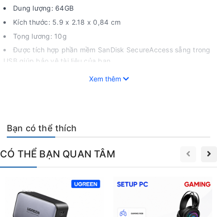
Dung lượng: 64GB
Kích thước: 5.9 x 2.18 x 0,84 cm
Tọng lương: 10g
Được tích hợp phần mềm SanDisk SecureAccess sẵng trong
USB giúp bảo vệ tài liệu của bạn.
Xem thêm
GIA THỤY STORE nơi cung cấp linh phụ kiện chính hãng giá
rẻ tphcm, cam kết hàng chuẩn, mới 100%.
CS HCM: 64 Trần Thị Nghỉ,p. 7, q. Gò Vấp, Tp. Hồ Chí Minh.
Bạn có thể thích
CS BMT: 24/5 Giải Phóng, p. Tân Thành, Buôn Ma Thuột,
ĐăkLăk.
CÓ THỂ BẠN QUAN TÂM
Hotline: 0964256379.