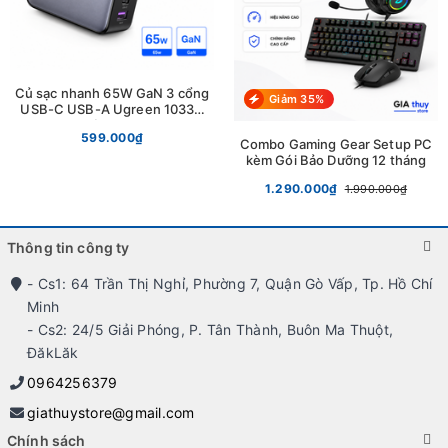
Củ sạc nhanh 65W GaN 3 cổng
Giảm 35%
USB-C USB-A Ugreen 10334
chính hãng
599.000₫
Combo Gaming Gear Setup PC
kèm Gói Bảo Dưỡng 12 tháng
1.290.000₫
1.990.000₫
Thông tin công ty
- Cs1: 64 Trần Thị Nghỉ, Phường 7, Quận Gò Vấp, Tp. Hồ Chí
Minh
- Cs2: 24/5 Giải Phóng, P. Tân Thành, Buôn Ma Thuột,
ĐăkLăk
0964256379
giathuystore@gmail.com
Chính sách