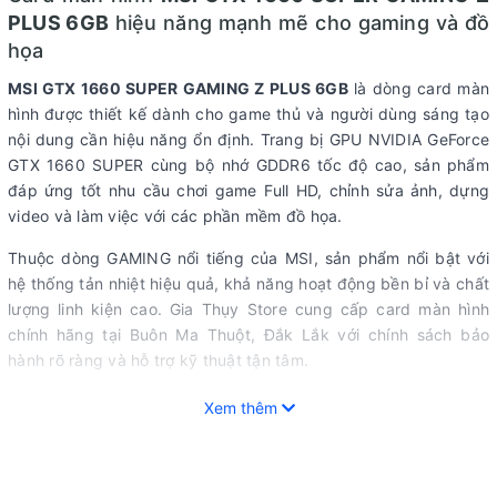
PLUS 6GB
hiệu năng mạnh mẽ cho gaming và đồ
họa
MSI GTX 1660 SUPER GAMING Z PLUS 6GB
là dòng card màn
hình được thiết kế dành cho game thủ và người dùng sáng tạo
nội dung cần hiệu năng ổn định. Trang bị GPU NVIDIA GeForce
GTX 1660 SUPER cùng bộ nhớ GDDR6 tốc độ cao, sản phẩm
đáp ứng tốt nhu cầu chơi game Full HD, chỉnh sửa ảnh, dựng
video và làm việc với các phần mềm đồ họa.
Thuộc dòng GAMING nổi tiếng của MSI, sản phẩm nổi bật với
hệ thống tản nhiệt hiệu quả, khả năng hoạt động bền bỉ và chất
lượng linh kiện cao. Gia Thụy Store cung cấp card màn hình
chính hãng tại Buôn Ma Thuột, Đắk Lắk với chính sách bảo
hành rõ ràng và hỗ trợ kỹ thuật tận tâm.
=== ẢNH TỔNG THỂ MSI GTX 1660 SUPER GAMING Z PLUS
Xem thêm
===
Hiệu năng ổn định cho chơi game hiện đại