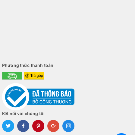
PC Gaming V211 i5-10400F/8GB/256/VGA 1050ti
PC đề xuất
:
GIA THỤY STORE nơi cung cấp linh phụ kiện PC chính
hãng giá rẻ tại tphcm, cam kết hàng chuẩn, mới 100%.
CS HCM: 64 Trần Thị Nghỉ,p. 7, q. Gò Vấp, Tp. Hồ Chí Minh.
CS BMT: 24/5 Giải Phóng, p. Tân Thành, Buôn Ma Thuột,
ĐăkLăk.
Phương thức thanh toán
Hotline: 0964256379.
Kết nối với chúng tôi