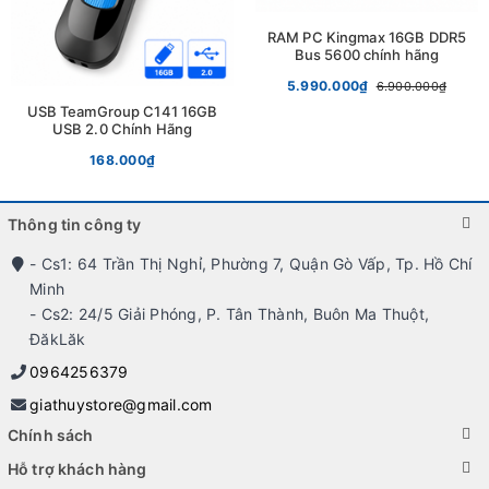
RAM PC Kingmax 16GB DDR5
Một điểm đáng tiền của Case VSP V211 là hệ
Bus 5600 chính hãng
thống tản nhiệt rất hiệu quả. Case sở hữu quạt tản
5.990.000₫
6.900.000₫
USB TeamGroup C141 16GB
nhiệt 120mm ở phía trước và quạt 80mm ở phía
USB 2.0 Chính Hãng
sau, giúp duy trì nhiệt độ luôn mát và ổn định cho
168.000₫
máy tính. Bạn sẽ không cần quá lo ngại về việc
Thông tin công ty
máy tính quá nóng hay quá ồn khi chơi game.
- Cs1: 64 Trần Thị Nghỉ, Phường 7, Quận Gò Vấp, Tp. Hồ Chí
Minh
Case Gaming
VSP V211
có kích thước là
- Cs2: 24/5 Giải Phóng, P. Tân Thành, Buôn Ma Thuột,
ĐăkLăk
270x168x350mm, vừa vặn với không gian làm việc
0964256379
hoặc giải trí của bạn. Với giá hạt dẻ và vô cùng
giathuystore@gmail.com
thẩm mỹ, bạn sẽ khó tìm được một case máy tính
Chính sách
như vậy trong cùng tầm giá.
Hỗ trợ khách hàng