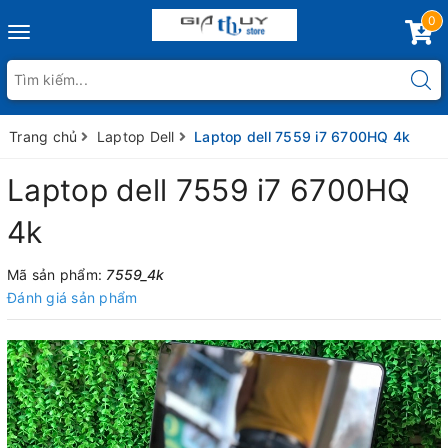
0
Toggle
navigation
Trang chủ
Laptop Dell
Laptop dell 7559 i7 6700HQ 4k
Laptop dell 7559 i7 6700HQ
4k
Mã sản phẩm:
7559_4k
Đánh giá sản phẩm