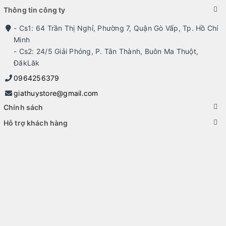
Thông tin công ty
macbook, workstation) nguyên zin giá cạnh tranh, bán uy tín, chất lượng và
dich vụ số 1 BMT - Bình Thạnh, HCM.
- Cs1: 64 Trần Thị Nghỉ, Phường 7, Quận Gò Vấp, Tp. Hồ Chí
Minh
- Cs2: 24/5 Giải Phóng, P. Tân Thành, Buôn Ma Thuột,
ĐăkLăk
0964256379
giathuystore@gmail.com
Chính sách
Hỗ trợ khách hàng