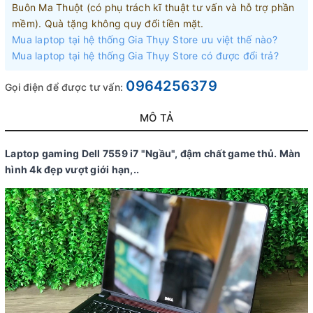
Buôn Ma Thuột (có phụ trách kĩ thuật tư vấn và hỗ trợ phần
mềm). Quà tặng không quy đổi tiền mặt.
Mua laptop tại hệ thống Gia Thụy Store ưu việt thế nào?
Mua laptop tại hệ thống Gia Thụy Store có được đổi trả?
0964256379
Gọi điện để được tư vấn:
MÔ TẢ
Laptop gaming Dell 7559 i7 "Ngầu", đậm chất game thủ. Màn
hình 4k đẹp vượt giới hạn,..