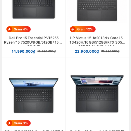
Giảm 4%
Giảm 12%
Dell Pro 15 Essential PV15255
HP Victus 15-fa2013dx Core i5-
Ryzen™ 5 7520U/8GB/512GB/ 15,6"
13420H/16GB/512GB/RTX 3050
IPS FHD
6GB/15.6'' FHD 144Hz
14.990.000₫
22.900.000₫
15.690.000₫
25.990.000₫
Giảm 3%