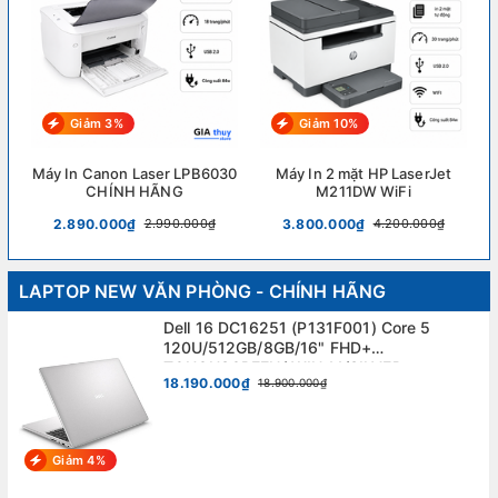
Giảm 3%
Giảm 10%
Máy In Canon Laser LPB6030
Máy In 2 mặt HP LaserJet
CHÍNH HÃNG
M211DW WiFi
2.890.000₫
3.800.000₫
2.990.000₫
4.200.000₫
LAPTOP NEW VĂN PHÒNG - CHÍNH HÃNG
Dell 16 DC16251 (P131F001) Core 5
120U/512GB/8GB/16" FHD+
TOUCHSCREEN/ WIN 11/SILVER.
18.190.000₫
18.900.000₫
Giảm 4%