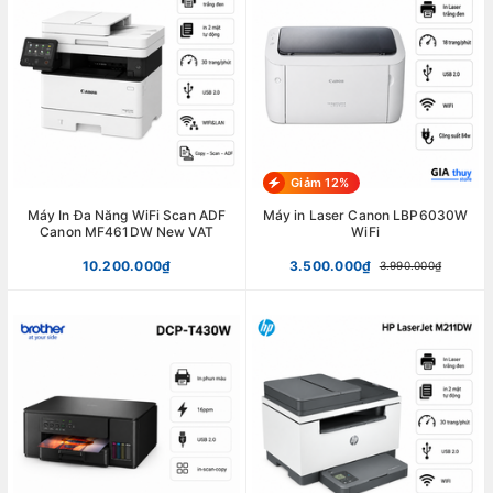
Giảm 12%
Máy In Đa Năng WiFi Scan ADF
Máy in Laser Canon LBP6030W
Canon MF461DW New VAT
WiFi
10.200.000₫
3.500.000₫
3.990.000₫