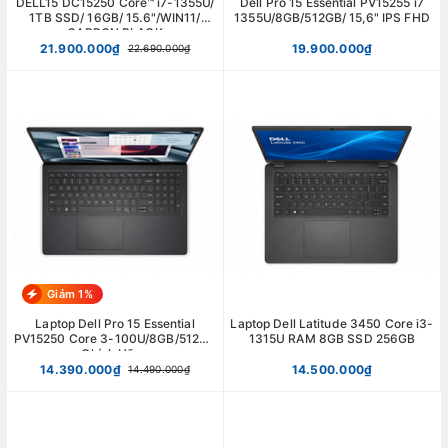
DELL15 DC15250 Core™ i7-1355U/
Dell Pro 15 Essential PV15255 i7
1TB SSD/ 16GB/ 15.6"/WIN11/
1355U/8GB/512GB/ 15,6" IPS FHD
CARBON BLACK
21.900.000₫
19.900.000₫
22.690.000₫
Giảm 1%
Laptop Dell Pro 15 Essential
Laptop Dell Latitude 3450 Core i3-
PV15250 Core 3-100U/8GB/512GB
1315U RAM 8GB SSD 256GB
Chính Hãng
14.390.000₫
14.500.000₫
14.490.000₫