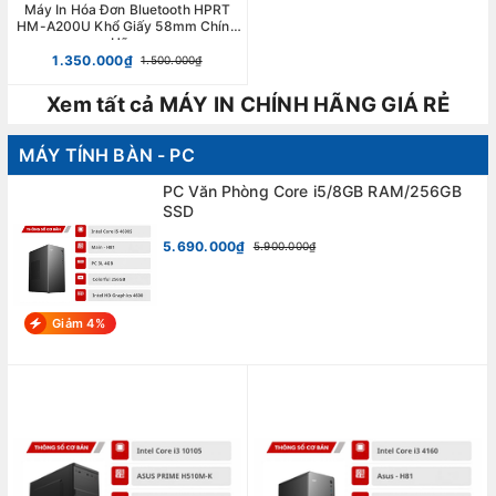
Máy In Hóa Đơn Bluetooth HPRT
HM-A200U Khổ Giấy 58mm Chính
Hãng
1.350.000₫
1.500.000₫
Xem tất cả MÁY IN CHÍNH HÃNG GIÁ RẺ
MÁY TÍNH BÀN - PC
PC Văn Phòng Core i5/8GB RAM/256GB
SSD
5.690.000₫
5.900.000₫
Giảm 4%