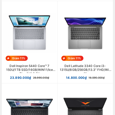
Giảm 11%
Giảm 11%
Dell Inspiron 5440 Core™ 7
Dell Latitude 3340 Core i3-
150U/1TB SSD/16GB/WIN11/Ice
1315U/8GB/256GB/13.3" FHD/Win
Blue/14" 2.5K
11
23.890.000₫
14.800.000₫
26.990.000₫
16.590.000₫