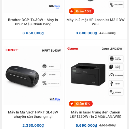
Giảm 10%
Brother DCP-T430W - Máy In
Máy In 2 mặt HP LaserJet M211DW
Phun Màu Chính hãng
WiFi
3.650.000₫
3.800.000₫
4.200.000₫
Giảm 5%
Máy In Mã Vạch HPRT SL43W
Máy in laser trắng đen Canon
chuyên sàn thương mại
LBP122DW (In 2 Mặt/LAN/Wifi)
2.350.000₫
5.690.000₫
6.000.000₫