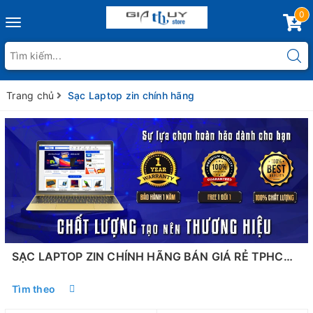
0
Toggle
navigation
Trang chủ
Sạc Laptop zin chính hãng
SẠC LAPTOP ZIN CHÍNH HÃNG BÁN GIÁ RẺ TPHCM - BUÔN MA THUỘT
Tìm theo