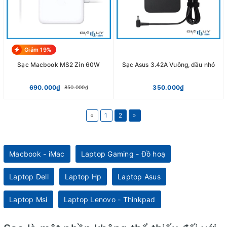
Giảm 19%
Sạc Macbook MS2 Zin 60W
Sạc Asus 3.42A Vuông, đầu nhỏ
690.000₫
350.000₫
850.000₫
«
1
2
»
Macbook - iMac
Laptop Gaming - Đồ hoạ
Laptop Dell
Laptop Hp
Laptop Asus
Laptop Msi
Laptop Lenovo - Thinkpad