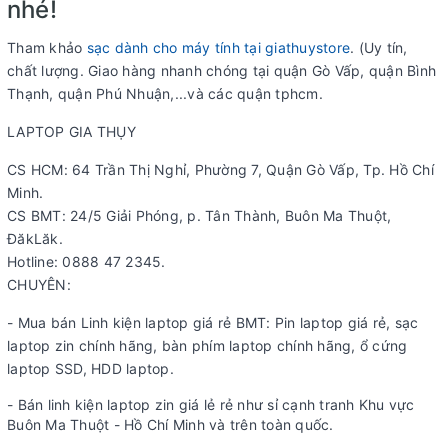
nhé!
Tham khảo
sạc dành cho máy tính tại giathuystore
. (Uy tín,
chất lượng. Giao hàng nhanh chóng tại quận Gò Vấp, quận Bình
Thạnh, quận Phú Nhuận,...và các quận tphcm.
LAPTOP GIA THỤY
CS HCM: 64 Trần Thị Nghỉ, Phường 7, Quận Gò Vấp, Tp. Hồ Chí
Minh.
CS BMT: 24/5 Giải Phóng, p. Tân Thành, Buôn Ma Thuột,
ĐăkLăk.
Hotline: 0888 47 2345.
CHUYÊN:
- Mua bán Linh kiện laptop giá rẻ BMT: Pin laptop giá rẻ, sạc
laptop zin chính hãng, bàn phím laptop chính hãng, ổ cứng
laptop SSD, HDD laptop.
- Bán linh kiện laptop zin giá lẻ rẻ như sỉ cạnh tranh Khu vực
Buôn Ma Thuột - Hồ Chí Minh và trên toàn quốc.