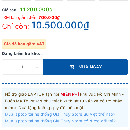
11.200.000₫
Giá bán:
KM lớn giảm đến:
700.000₫
10.500.000₫
Chỉ còn:
Giá đã bao gồm VAT
Đang kiểm tra kho...
–
+
MUA NGAY
Hỗ trợ giao LAPTOP tận nơi
MIỄN PHÍ
khu vực Hồ Chí Minh -
Buôn Ma Thuột (có phụ trách kĩ thuật tư vấn và hỗ trợ phần
mềm). Quà tặng không quy đổi tiền mặt.
Mua laptop tại hệ thống Gia Thụy Store ưu việt thế nào?
Mua laptop tại hệ thống Gia Thụy Store có được đổi trả?