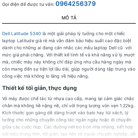
0964256379
Gọi điện để được tư vấn:
MÔ TẢ
Dell Latitude 5340
là một giải pháp lý tưởng cho một chiếc
laptop Latitude giá rẻ mà vẫn đảm bảo hiệu suất cao đặc biệt
dành cho những ai đang cân nhắc các mẫu laptop Dell cũ với
mức giá phải chăng. Với thiết kế tinh tế và khả năng xử lý mượt
mà, chiếc máy này không chỉ đáp ứng nhu cầu hàng ngày mà
còn mang đến sự tiện lợi lâu dài, giúp người dùng tập trung vào
công việc mà không lo lắng về hiệu năng.
Thiết kế tối giản, thực dụng
Vỏ máy được chế tác từ nhựa cao cấp, mang lại cảm giác chắc
chắn mà không hề nặng nề, chỉ với trọng lượng vỏn vẹn 1.22kg.
Kích thước gọn gàng dễ dàng trượt vào balo hay túi xách, lý
tưởng cho những chuyến công tác ngắn ngày hoặc di chuyển
giữa các cuộc họp. Các đường nét bo tròn nhẹ nhàng, kết hợp
với màu trung tính, tối giản, tạo nên vẻ ngoài chuyên nghiệp, dễ