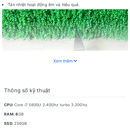
Tản nhiệt hoạt động êm và hiệu quả.
Xem thêm
Thông số kỹ thuật
CPU:
Core i7 5600U 2.40Ghz turbo 3.20Ghz.
(DELL XPS 9343 3K có chất lượng màn hình hiển thị đẹp, cảm ứng đa điểm thuận tiện
RAM: 8
GB
cho công việc)
SSD:
256GB
Trả góp nhanh qua thẻ tín dụng.