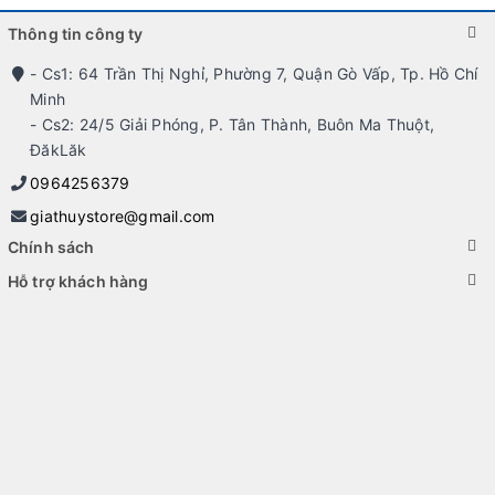
- Bán
laptop cũ qua sử dụng
nguyên zin giá cạnh tranh, bán uy
Thông tin công ty
tín, chất lượng và dich vụ số 1 BMT - Bình Thạnh, HCM.
- Cs1: 64 Trần Thị Nghỉ, Phường 7, Quận Gò Vấp, Tp. Hồ Chí
- Không bán giá quá rẻ quá hời.
Minh
- Cs2: 24/5 Giải Phóng, P. Tân Thành, Buôn Ma Thuột,
ĐăkLăk
0964256379
giathuystore@gmail.com
Chính sách
Hỗ trợ khách hàng