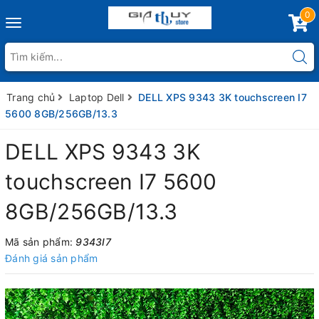
0
Toggle
navigation
Trang chủ
Laptop Dell
DELL XPS 9343 3K touchscreen I7
5600 8GB/256GB/13.3
DELL XPS 9343 3K
touchscreen I7 5600
8GB/256GB/13.3
Mã sản phẩm:
9343I7
Đánh giá sản phẩm