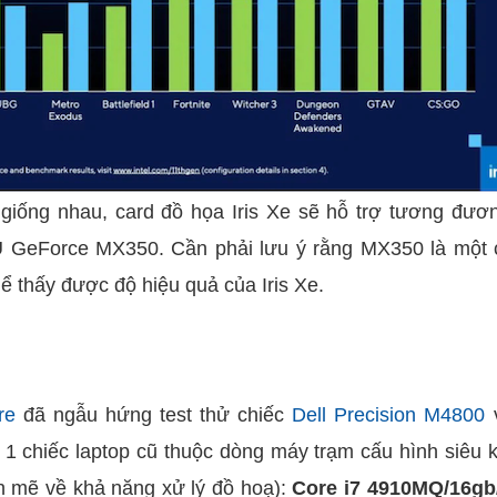
giống nhau, card đồ họa Iris Xe sẽ hỗ trợ tương đươ
U GeForce MX350. Cần phải lưu ý rằng MX350 là một 
hể thấy được độ hiệu quả của Iris Xe.
re
đã ngẫu hứng test thử chiếc
Dell Precision M4800
v
 1 chiếc laptop cũ thuộc dòng máy trạm cấu hình siêu 
h mẽ về khả năng xử lý đồ hoạ):
Core i7 4910MQ/16gb