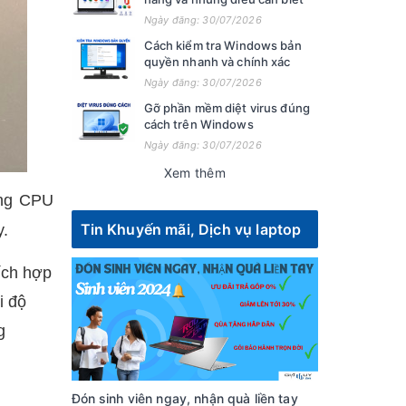
Ngày đăng: 30/07/2026
Cách kiểm tra Windows bản
quyền nhanh và chính xác
Ngày đăng: 30/07/2026
Gỡ phần mềm diệt virus đúng
cách trên Windows
Ngày đăng: 30/07/2026
Xem thêm
ững CPU
Tin Khuyến mãi, Dịch vụ laptop
y.
ích hợp
i độ
g
Đón sinh viên ngay, nhận quà liền tay