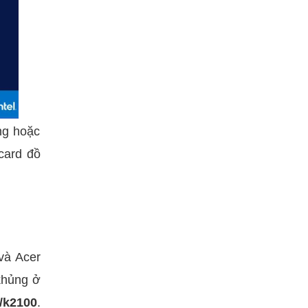
ng hoặc
card đồ
à Acer
khủng ở
/k2100
.