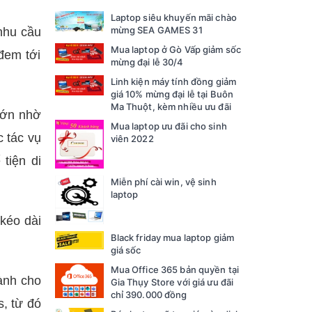
Laptop siêu khuyến mãi chào
mừng SEA GAMES 31
nhu cầu
Mua laptop ở Gò Vấp giảm sốc
đem tới
mừng đại lễ 30/4
Linh kiện máy tính đồng giảm
giá 10% mừng đại lễ tại Buôn
Ma Thuột, kèm nhiều ưu đãi
lớn nhờ
Mua laptop ưu đãi cho sinh
c tác vụ
viên 2022
 tiện di
Miễn phí cài win, vệ sinh
laptop
 kéo dài
Black friday mua laptop giảm
giá sốc
Mua Office 365 bản quyền tại
dành cho
Gia Thụy Store với giá ưu đãi
chỉ 390.000 đồng
s, từ đó