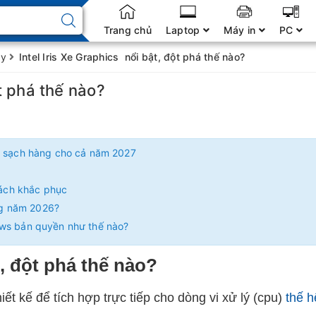
Trang chủ
Laptop
Máy in
PC
ay
Intel Iris Xe Graphics nổi bật, đột phá thế nào?
ột phá thế nào?
ết sạch hàng cho cả năm 2027
ách khắc phục
ng năm 2026?
ows bản quyền như thế nào?
, đột phá thế nào?
iết kế để tích hợp trực tiếp cho
dòng vi xử lý (cpu)
thế h