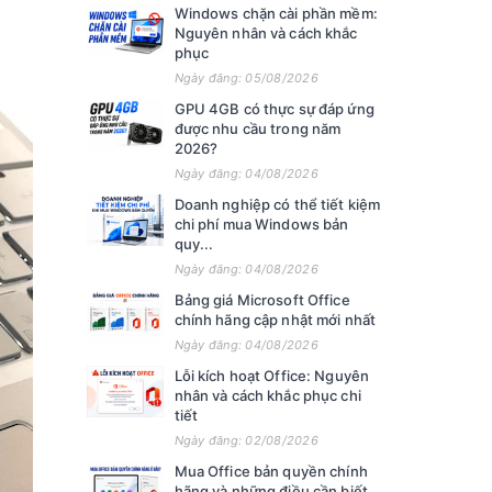
Windows chặn cài phần mềm:
Nguyên nhân và cách khắc
phục
Ngày đăng: 05/08/2026
GPU 4GB có thực sự đáp ứng
được nhu cầu trong năm
2026?
Ngày đăng: 04/08/2026
Doanh nghiệp có thể tiết kiệm
chi phí mua Windows bản
quy...
Ngày đăng: 04/08/2026
Bảng giá Microsoft Office
chính hãng cập nhật mới nhất
Ngày đăng: 04/08/2026
Lỗi kích hoạt Office: Nguyên
nhân và cách khắc phục chi
tiết
Ngày đăng: 02/08/2026
Mua Office bản quyền chính
hãng và những điều cần biết