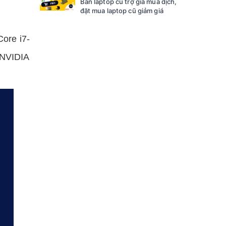
Bán laptop cũ trợ giá mùa dịch,
đặt mua laptop cũ giảm giá
Core i7-
a NVIDIA