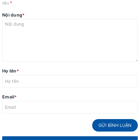
*
dấu
Nội dung
*
Họ tên
*
Email
*
GỬI BÌNH LUẬN