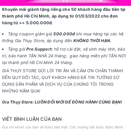
Khuyến mãi giành tặng riêng cho 50 khách hàng đầu tiên tại
thành phố Hồ Chí Minh, áp dụng từ 01/03/2022 cho đơn
hàng từ >= 5.000.000đ.
Tặng coupon giảm giá
500.000đ
khi mua hàng tại các hệ
thống Gia Thụy Store, áp dụng đến
KHÔNG THỜI HẠN.
Tặng gói
Pro Support:
hỗ trợ cài đặt, vệ sinh máy tính, bảo
trì, bảo hành TẬN NHÀ 24 tháng; giao hàng miễn phí TẬN NƠI
tại thành phố Hồ Chí Minh 24 tháng.
GIA THỤY STORE GỬI LỜI TRI ÂN VÀ CẢM ƠN CHÂN THÀNH
ĐẾN QUÝ ĐỐI TÁC, QUÝ KHÁCH HÀNG ĐÃ TIN TƯỞNG SỬ
DỤNG SẢN PHẨM VÀ DỊCH VỤ CỦA CHÚNG TÔI TRONG
NHỮNG NĂM QUA!
Gia Thụy Store: LUÔN ĐỔI MỚI ĐỂ ĐỒNG HÀNH CÙNG BẠN!
VIẾT BÌNH LUẬN CỦA BẠN
Địa chỉ email của bạn sẽ được bảo mật. Các trường bắt buộc được đánh