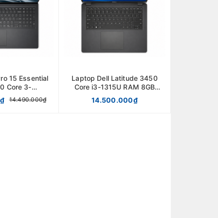
ro 15 Essential
Laptop Dell Latitude 3450
0 Core 3-
Core i3-1315U RAM 8GB
512GB Chính
SSD 256GB
0₫
14.500.000₫
14.490.000₫
ãng