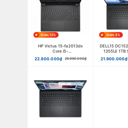
Giảm 12%
Giảm 3%
HP Victus 15-fa2013dx
DELL15 DC152
Core i5-
1355U/ 1TB 
13420H/16GB/512GB/RTX
15.6"/WIN1
22.900.000₫
21.900.000₫
25.990.000₫
3050 6GB/15.6'' FHD
BLA
144Hz