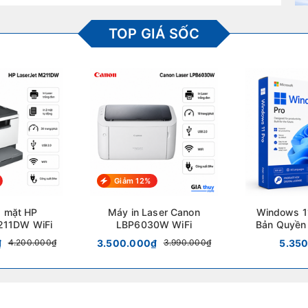
TOP GIÁ SỐC
Giảm 12%
2 mặt HP
Máy in Laser Canon
Windows 11
211DW WiFi
LBP6030W WiFi
Bản Quyền
FQC-10572 
₫
3.500.000₫
5.35
4.200.000₫
3.990.000₫