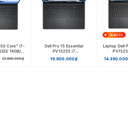
Giảm 1%
50 Core™ i7-
Dell Pro 15 Essential
Laptop Dell P
SSD/ 16GB/
PV15255 i7
PV1525
1/ CARBON
1355U/8GB/512GB/ 15,6"
100U/8GB/
19.900.000₫
14.390.00
22.690.000₫
CK
IPS FHD
H