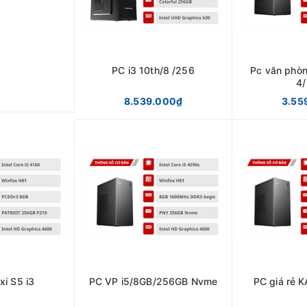
PC i3 10th/8 /256
Pc văn phòn
4/
8.539.000₫
3.55
xi S5 i3
PC VP i5/8GB/256GB Nvme
PC giá rẻ K