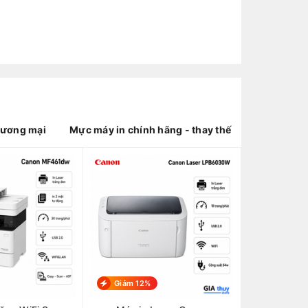
hương mại
Mực máy in chính hãng - thay thế
Giảm 12%