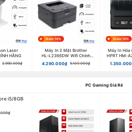
Giảm 16%
Giảm 10%
non Laser
Máy In 2 Mặt Brother
Máy In Hóa 
HÍNH HÃNG
HL‑L2366DW Wifi Chính
HPRT HM-A2
Hãng
58mm C
4.290.000₫
1.350.00
2.990.000₫
5.100.000₫
PC Gaming Giá Rẻ
D
.000₫