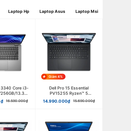
Laptop Hp
Laptop Asus
Laptop Msi
Giảm 4%
e 3340 Core i3-
Dell Pro 15 Essential
/256GB/13.3"
PV15255 Ryzen™ 5
Win 11
7520U/8GB/512GB/ 15,6"
0₫
14.990.000₫
16.590.000₫
15.690.000₫
IPS FHD