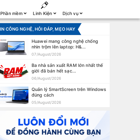
Phần mềm
Linh Kiện
Dịch vụ
IN CÔNG NGHỆ, HỎI ĐÁP, MẸO HAY
Huawei mang công nghệ chống
nhìn trộm lên laptop: H&...
07/August/2026
Ba nhà sản xuất RAM lớn nhất thế
giới đã bán hết sạc...
06/August/2026
Quản lý SmartScreen trên Windows
đúng cách
05/August/2026