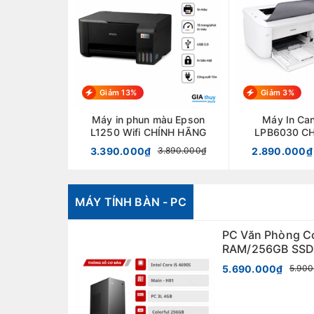
Giảm 13%
Giảm 3%
Máy in phun màu Epson
Máy In Ca
L1250 Wifi CHÍNH HÃNG
LPB6030 C
3.390.000₫
2.890.000₫
3.890.000₫
MÁY TÍNH BÀN - PC
PC Văn Phòng Core i5/8GB
RAM/256GB SS
5.690.000₫
5.900