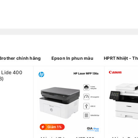
Brother chính hãng
Epson In phun màu
HPRT Nhiệt - T
 Lide 400
B)
Giảm 1%