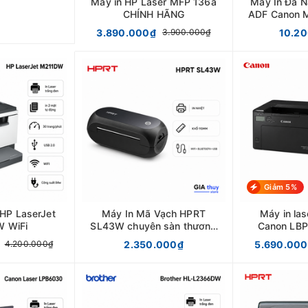
Máy in HP Laser MFP 136a
Máy In Đa N
CHÍNH HÃNG
ADF Canon
3.890.000₫
10.2
3.900.000₫
Giảm 5%
 HP LaserJet
Máy In Mã Vạch HPRT
Máy in las
 WiFi
SL43W chuyên sàn thương
Canon LBP
mại
Mặt/L
2.350.000₫
5.690.00
4.200.000₫