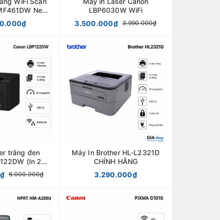
ăng WiFi Scan
Máy in Laser Canon
 MF461DW New
LBP6030W WiFi
VAT
00.000₫
3.500.000₫
3.990.000₫
er trắng đen
Máy In Brother HL-L2321D
122DW (In 2
CHÍNH HÃNG
AN/Wifi)
0₫
3.290.000₫
6.000.000₫