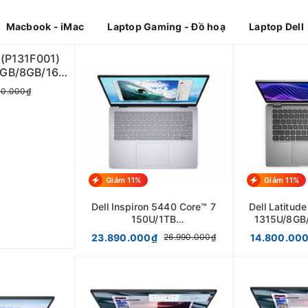
Macbook - iMac
Laptop Gaming - Đồ hoạ
Laptop Dell
 (P131F001)
2GB/8GB/16"
REEN/ WIN
00.000₫
Giảm 11%
Giảm 11%
Dell Inspiron 5440 Core™ 7
Dell Latitud
150U/1TB
1315U/8GB
SSD/16GB/WIN11/Ice
FHD/
23.890.000₫
14.800.00
26.990.000₫
Blue/14" 2.5K