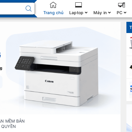
Trang chủ
Laptop
Máy in
PC
T
ẦN MỀM BẢN
QUYỀN