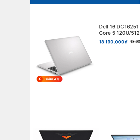
Dell 16 DC16251
Core 5 120U/51
FHD+ TOUCHSC
18.190.000₫
18.9
11/SILVER.
Giảm 4%