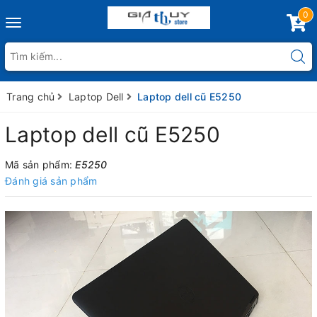
0
Toggle
navigation
Trang chủ
Laptop Dell
Laptop dell cũ E5250
Laptop dell cũ E5250
Mã sản phẩm:
E5250
Đánh giá sản phẩm