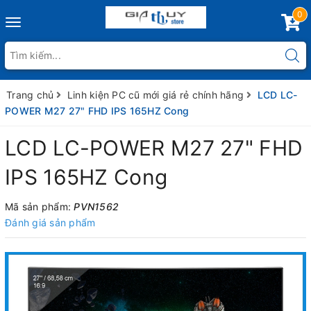
0
Toggle
navigation
Trang chủ
Linh kiện PC cũ mới giá rẻ chính hãng
LCD LC-
POWER M27 27" FHD IPS 165HZ Cong
LCD LC-POWER M27 27" FHD
IPS 165HZ Cong
Mã sản phẩm:
PVN1562
Đánh giá sản phẩm