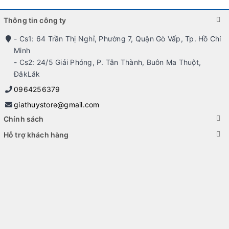
Thông tin công ty
- Cs1: 64 Trần Thị Nghỉ, Phường 7, Quận Gò Vấp, Tp. Hồ Chí
Minh
- Cs2: 24/5 Giải Phóng, P. Tân Thành, Buôn Ma Thuột,
ĐăkLăk
0964256379
giathuystore@gmail.com
Chính sách
Hỗ trợ khách hàng
Màn hình cũng được thiết kế để hỗ trợ các tính năng đồng bộ
hóa với bộ xử lý đồ họa của máy tính, như G-Sync và FreeSync.
Các tính năng này giúp tránh hiện tượng giật lag và giúp người
dùng có được trải nghiệm chơi game mượt mà hơn.