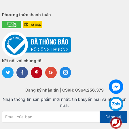
Phương thức thanh toán
Kết nối với chúng tôi
Đăng ký nhận tin | CSKH: 0964.256.379
Nhận thông tin sản phẩm mới nhất, tin khuyến mãi và nhiều hơn
Tổng quan, LC-POWER M27 là một màn hình tuyệt vời cho
nữa.
những người đam mê giải trí và chơi game. Với độ phân giải
Đăng ký
FHD, công nghệ IPS và tốc độ làm mới 165Hz, màn hình này sẽ
đem đến trải nghiệm tuyệt vời cho người dùng.