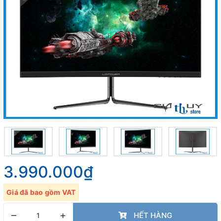
3.990.000₫
Giá đã bao gồm VAT
–
+
HẾT HÀNG