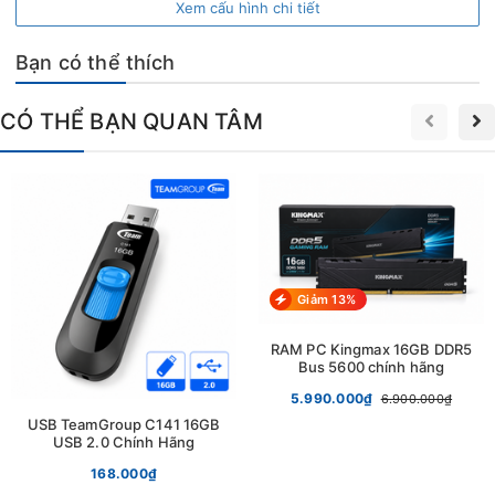
Xem cấu hình chi tiết
Bạn có thể thích
CÓ THỂ BẠN QUAN TÂM
Giảm 13%
RAM PC Kingmax 16GB DDR5
Bus 5600 chính hãng
Màn hình này sở hữu tấm nền IPS cho chất lượng màu sắc tuyệt
5.990.000₫
6.900.000₫
vời. Độ sáng cao và tỷ lệ tương phản đáp ứng tốt với các nhu
USB TeamGroup C141 16GB
cầu giải trí thông thường. Hơn nữa, màn hình có góc nhìn rộng
USB 2.0 Chính Hãng
giúp người dùng có thể xem từ nhiều góc độ khác nhau mà
168.000₫
không bị mất chất lượng hình ảnh.