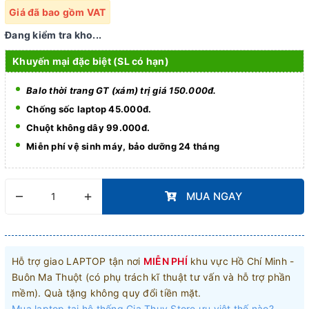
Giá đã bao gồm VAT
Đang kiểm tra kho...
Khuyến mại đặc biệt (SL có hạn)
Balo thời trang GT (xám) trị giá 150.000đ.
Chống sốc laptop 45.000đ.
Chuột không dây 99.000đ.
Miễn phí vệ sinh máy, bảo dưỡng 24 tháng
–
+
MUA NGAY
Hỗ trợ giao LAPTOP tận nơi
MIỄN PHÍ
khu vực Hồ Chí Minh -
Buôn Ma Thuột (có phụ trách kĩ thuật tư vấn và hỗ trợ phần
mềm). Quà tặng không quy đổi tiền mặt.
Mua laptop tại hệ thống Gia Thụy Store ưu việt thế nào?