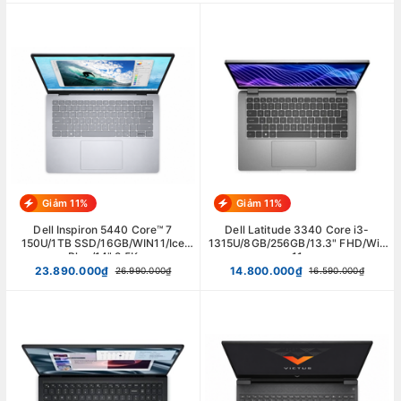
Giảm 11%
Giảm 11%
Dell Inspiron 5440 Core™ 7
Dell Latitude 3340 Core i3-
150U/1TB SSD/16GB/WIN11/Ice
1315U/8GB/256GB/13.3" FHD/Win
Blue/14" 2.5K
11
23.890.000₫
14.800.000₫
26.990.000₫
16.590.000₫