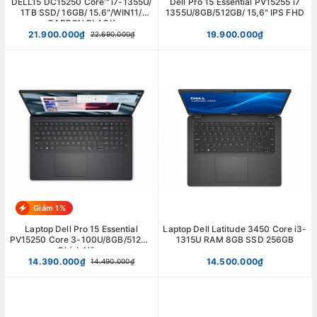
DELL15 DC15250 Core™ i7-1355U/
Dell Pro 15 Essential PV15255 i7
1TB SSD/ 16GB/ 15.6"/WIN11/
1355U/8GB/512GB/ 15,6" IPS FHD
CARBON BLACK
21.900.000₫
19.900.000₫
22.690.000₫
Giảm 1%
Laptop Dell Pro 15 Essential
Laptop Dell Latitude 3450 Core i3-
PV15250 Core 3-100U/8GB/512GB
1315U RAM 8GB SSD 256GB
Chính Hãng
14.390.000₫
14.500.000₫
14.490.000₫