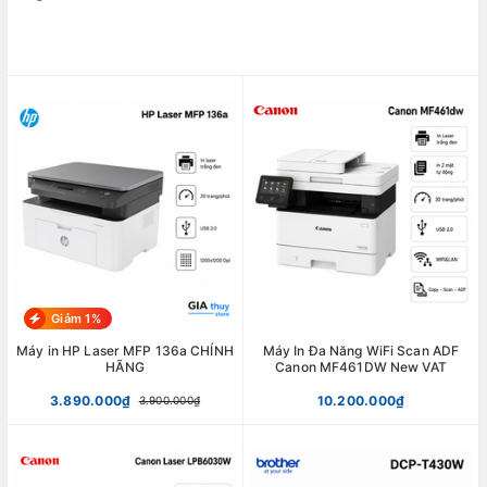
Giảm 1%
Máy in HP Laser MFP 136a CHÍNH
Máy In Đa Năng WiFi Scan ADF
HÃNG
Canon MF461DW New VAT
3.890.000₫
10.200.000₫
3.900.000₫