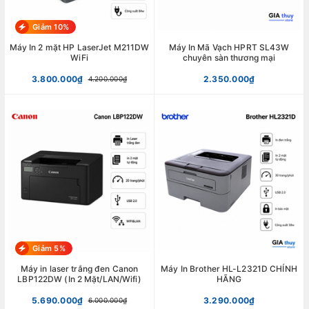
Giảm 10%
Máy In 2 mặt HP LaserJet M211DW
Máy In Mã Vạch HPRT SL43W
WiFi
chuyên sàn thương mại
3.800.000₫
2.350.000₫
4.200.000₫
Giảm 5%
Máy in laser trắng đen Canon
Máy In Brother HL-L2321D CHÍNH
LBP122DW (In 2 Mặt/LAN/Wifi)
HÃNG
5.690.000₫
3.290.000₫
6.000.000₫