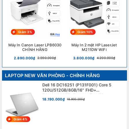
Giảm 3%
Giảm 10%
Máy In Canon Laser LPB6030
Máy In 2 mặt HP LaserJet
CHÍNH HÃNG
M211DW WiFi
2.890.000₫
3.800.000₫
2.990.000₫
4.200.000₫
LAPTOP NEW VĂN PHÒNG - CHÍNH HÃNG
Dell 16 DC16251 (P131F001) Core 5
120U/512GB/8GB/16" FHD+
TOUCHSCREEN/ WIN 11/SILVER.
18.190.000₫
18.900.000₫
Giảm 4%