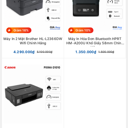
Giảm 16%
Giảm 10%
Máy In 2 Mặt Brother HL‑L2366DW
Máy In Hóa Đơn Bluetooth HPRT
Wifi Chính Hãng
HM-A200U Khổ Giấy 58mm Chính
Hãng
4.290.000₫
1.350.000₫
5.100.000₫
1.500.000₫