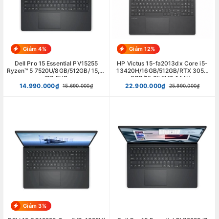
Giảm 4%
Giảm 12%
Dell Pro 15 Essential PV15255
HP Victus 15-fa2013dx Core i5-
Ryzen™ 5 7520U/8GB/512GB/ 15,6"
13420H/16GB/512GB/RTX 3050
IPS FHD
6GB/15.6'' FHD 144Hz
14.990.000₫
22.900.000₫
15.690.000₫
25.990.000₫
Giảm 3%